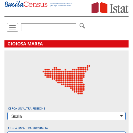
Vai
direttamente
a:
Contenuto
Ricerca
Toggle
navigation
.
GIOIOSA MAREA
CERCA UN'ALTRA REGIONE
Sicilia
CERCA UN'ALTRA PROVINCIA