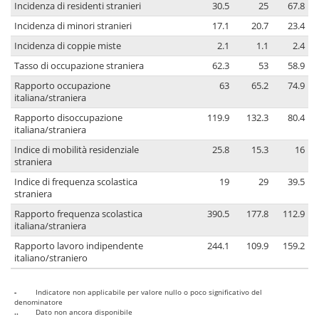
Incidenza di residenti stranieri
30.5
25
67.8
Incidenza di minori stranieri
17.1
20.7
23.4
Incidenza di coppie miste
2.1
1.1
2.4
Tasso di occupazione straniera
62.3
53
58.9
Rapporto occupazione
63
65.2
74.9
italiana/straniera
Rapporto disoccupazione
119.9
132.3
80.4
italiana/straniera
Indice di mobilità residenziale
25.8
15.3
16
straniera
Indice di frequenza scolastica
19
29
39.5
straniera
Rapporto frequenza scolastica
390.5
177.8
112.9
italiana/straniera
Rapporto lavoro indipendente
244.1
109.9
159.2
italiano/straniero
-
Indicatore non applicabile per valore nullo o poco significativo del
denominatore
..
Dato non ancora disponibile