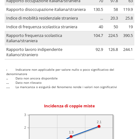
Rapporto occupazione italiana/straniera
70
97.8
63
Rapporto disoccupazione italiana/straniera
130.5
58
119.9
Indice di mobilità residenziale straniera
...
20.3
25.8
Indice di frequenza scolastica straniera
40
50
19
Rapporto frequenza scolastica
104.7
224.5
390.5
italiana/straniera
Rapporto lavoro indipendente
92.9
126.8
244.1
italiano/straniero
-
Indicatore non applicabile per valore nullo o poco significativo del
denominatore
..
Dato non ancora disponibile
...
Dato non rilevato
....
La mancanza o esiguità del fenomeno rende i valori non significativi
Incidenza di coppie miste
3
2.1
2
1.3