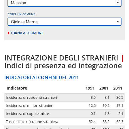
Messina
CERCA UN COMUNE
Gioiosa Marea
TORNA AL COMUNE
INTEGRAZIONE DEGLI STRANIERI
|
Indici di presenza ed integrazione
INDICATORI AI CONFINI DEL 2011
Indicatore
1991
2001
2011
Incidenza di residenti stranieri
3.5
8.1
30.5
Incidenza di minori stranieri
12.5
10.2
17.1
Incidenza di coppie miste
0.1
1.3
2.1
Tasso di occupazione straniera
52.4
38.2
62.3