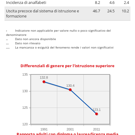
Incidenza di analfabeti
8.2
4.6
2.4
Uscita precoce dal sistema di istruzione e
46.7
24.5
10.2
formazione
-
Indicatore non applicabile per valore nullo o poco significativo del
denominatore
..
Dato non ancora disponibile
...
Dato non rilevato
....
La mancanza o esiguità del fenomeno rende i valori non significativi
Differenziali di genere per l'istruzione superiore
135
132.8
130.4
130
125
123.1
120
1991
2001
2011
Rapporto adulti con diploma o laurea/licenza media