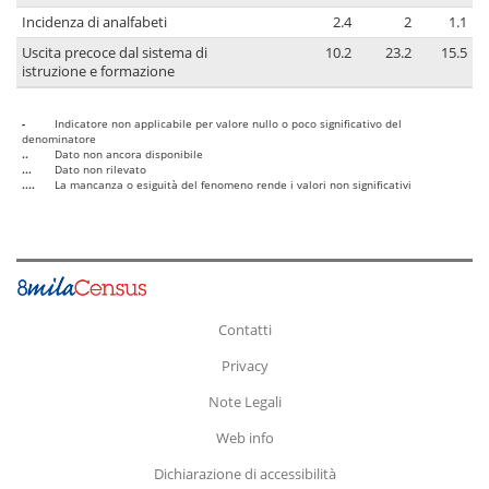
Incidenza di analfabeti
2.4
2
1.1
Uscita precoce dal sistema di
10.2
23.2
15.5
istruzione e formazione
-
Indicatore non applicabile per valore nullo o poco significativo del
denominatore
..
Dato non ancora disponibile
...
Dato non rilevato
....
La mancanza o esiguità del fenomeno rende i valori non significativi
Contatti
Privacy
Note Legali
Web info
Dichiarazione di accessibilità