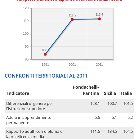
120
111.6
111.2
110
100
90
83.9
80
1991
2001
2011
CONFRONTI TERRITORIALI AL 2011
Fondachelli-
Indicatore
Fantina
Sicilia
Italia
Differenziali di genere per
123.1
100.7
101.5
l'istruzione superiore
Adulti in apprendimento
5.6
5.1
5.2
permanente
Rapporto adulti con diploma o
111.6
134.5
164.5
laurea/licenza media