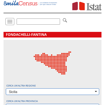
Vai
direttamente
a:
Contenuto
Ricerca
Toggle
navigation
.
FONDACHELLI-FANTINA
CERCA UN'ALTRA REGIONE
Sicilia
CERCA UN'ALTRA PROVINCIA