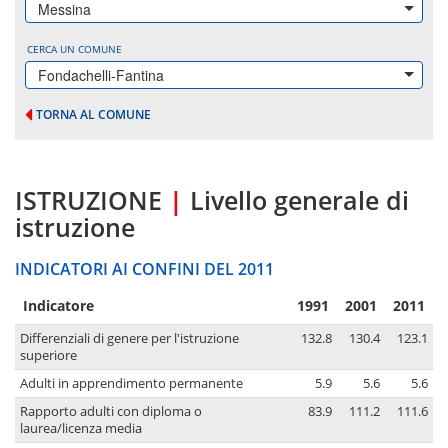
Messina
CERCA UN COMUNE
Fondachelli-Fantina
TORNA AL COMUNE
ISTRUZIONE
|
Livello generale di
istruzione
INDICATORI AI CONFINI DEL 2011
Indicatore
1991
2001
2011
Differenziali di genere per l'istruzione
132.8
130.4
123.1
superiore
Adulti in apprendimento permanente
5.9
5.6
5.6
Rapporto adulti con diploma o
83.9
111.2
111.6
laurea/licenza media