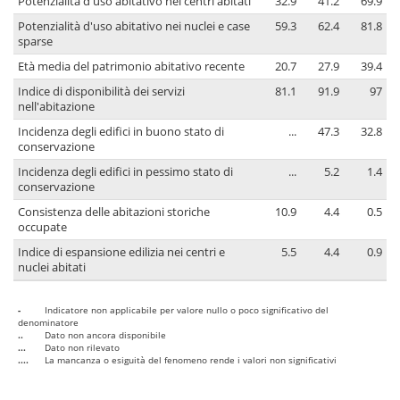
Potenzialità d'uso abitativo nei centri abitati
32.9
41.2
69.9
Potenzialità d'uso abitativo nei nuclei e case
59.3
62.4
81.8
sparse
Età media del patrimonio abitativo recente
20.7
27.9
39.4
Indice di disponibilità dei servizi
81.1
91.9
97
nell'abitazione
Incidenza degli edifici in buono stato di
...
47.3
32.8
conservazione
Incidenza degli edifici in pessimo stato di
...
5.2
1.4
conservazione
Consistenza delle abitazioni storiche
10.9
4.4
0.5
occupate
Indice di espansione edilizia nei centri e
5.5
4.4
0.9
nuclei abitati
-
Indicatore non applicabile per valore nullo o poco significativo del
denominatore
..
Dato non ancora disponibile
...
Dato non rilevato
....
La mancanza o esiguità del fenomeno rende i valori non significativi