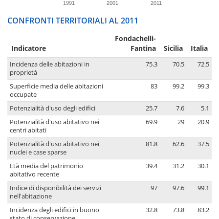
1991
2001
2011
CONFRONTI TERRITORIALI AL 2011
Fondachelli-
Indicatore
Fantina
Sicilia
Italia
Incidenza delle abitazioni in
75.3
70.5
72.5
proprietà
Superficie media delle abitazioni
83
99.2
99.3
occupate
Potenzialità d'uso degli edifici
25.7
7.6
5.1
Potenzialità d'uso abitativo nei
69.9
29
20.9
centri abitati
Potenzialità d'uso abitativo nei
81.8
62.6
37.5
nuclei e case sparse
Età media del patrimonio
39.4
31.2
30.1
abitativo recente
Indice di disponibilità dei servizi
97
97.6
99.1
nell'abitazione
Incidenza degli edifici in buono
32.8
73.8
83.2
stato di conservazione