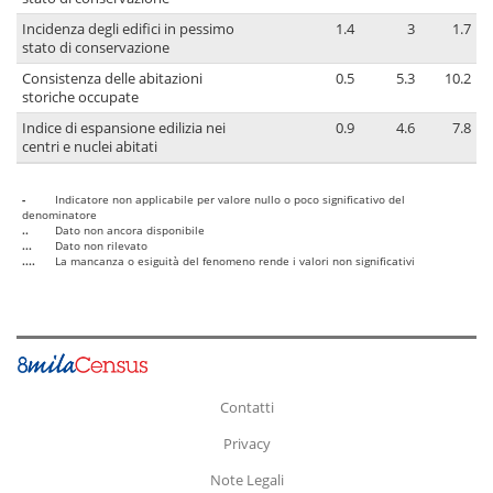
Incidenza degli edifici in pessimo
1.4
3
1.7
stato di conservazione
Consistenza delle abitazioni
0.5
5.3
10.2
storiche occupate
Indice di espansione edilizia nei
0.9
4.6
7.8
centri e nuclei abitati
-
Indicatore non applicabile per valore nullo o poco significativo del
denominatore
..
Dato non ancora disponibile
...
Dato non rilevato
....
La mancanza o esiguità del fenomeno rende i valori non significativi
Contatti
Privacy
Note Legali