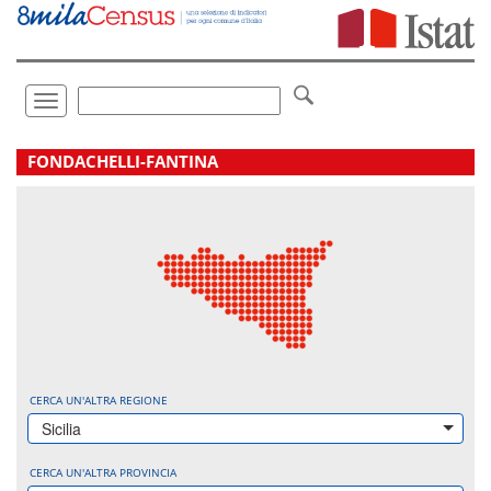
Vai
direttamente
a:
Contenuto
Ricerca
Toggle
navigation
.
FONDACHELLI-FANTINA
CERCA UN'ALTRA REGIONE
Sicilia
CERCA UN'ALTRA PROVINCIA