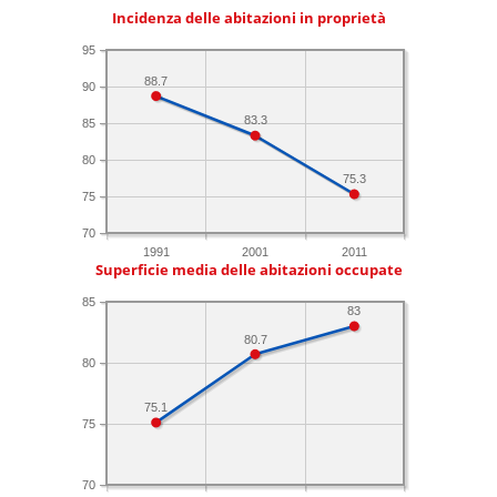
Incidenza delle abitazioni in proprietà
95
88.7
90
83.3
85
80
75.3
75
70
1991
2001
2011
Superficie media delle abitazioni occupate
85
83
80.7
80
75.1
75
70