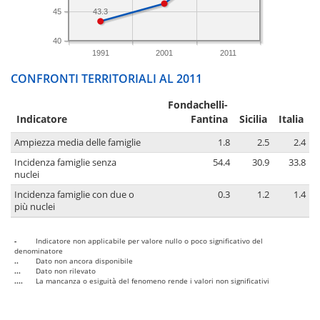
45
43.3
40
1991
2001
2011
CONFRONTI TERRITORIALI AL 2011
Fondachelli-
Indicatore
Fantina
Sicilia
Italia
Ampiezza media delle famiglie
1.8
2.5
2.4
Incidenza famiglie senza
54.4
30.9
33.8
nuclei
Incidenza famiglie con due o
0.3
1.2
1.4
più nuclei
-
Indicatore non applicabile per valore nullo o poco significativo del
denominatore
..
Dato non ancora disponibile
...
Dato non rilevato
....
La mancanza o esiguità del fenomeno rende i valori non significativi