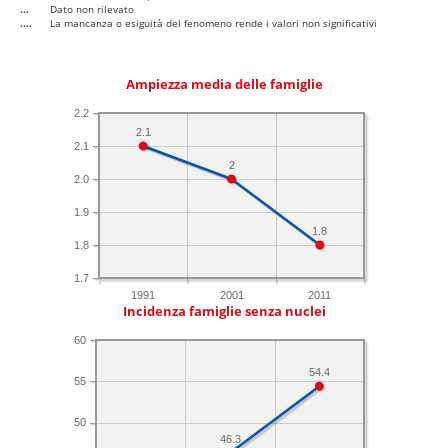
...
Dato non rilevato
....
La mancanza o esiguità del fenomeno rende i valori non significativi
Ampiezza media delle famiglie
2.2
2.1
2.1
2
2.0
1.9
1.8
1.8
1.7
1991
2001
2011
Incidenza famiglie senza nuclei
60
54.4
55
50
46.3