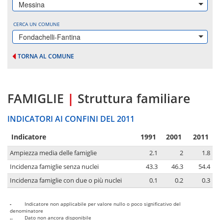
Messina
CERCA UN COMUNE
Fondachelli-Fantina
TORNA AL COMUNE
FAMIGLIE
|
Struttura familiare
INDICATORI AI CONFINI DEL 2011
Indicatore
1991
2001
2011
Ampiezza media delle famiglie
2.1
2
1.8
Incidenza famiglie senza nuclei
43.3
46.3
54.4
Incidenza famiglie con due o più nuclei
0.1
0.2
0.3
-
Indicatore non applicabile per valore nullo o poco significativo del
denominatore
..
Dato non ancora disponibile