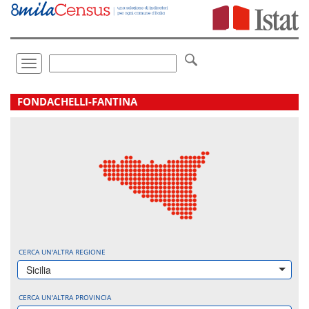
Vai
direttamente
a:
Contenuto
Ricerca
Toggle
navigation
.
FONDACHELLI-FANTINA
CERCA UN'ALTRA REGIONE
Sicilia
CERCA UN'ALTRA PROVINCIA