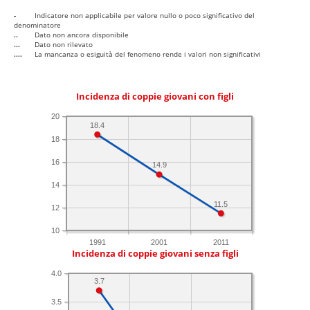
-
Indicatore non applicabile per valore nullo o poco significativo del
denominatore
..
Dato non ancora disponibile
...
Dato non rilevato
....
La mancanza o esiguità del fenomeno rende i valori non significativi
Incidenza di coppie giovani con figli
20
18.4
18
16
14.9
14
11.5
12
10
1991
2001
2011
Incidenza di coppie giovani senza figli
4.0
3.7
3.5