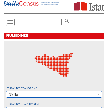
Vai
direttamente
a:
Contenuto
Ricerca
Toggle
navigation
.
FIUMEDINISI
CERCA UN'ALTRA REGIONE
Sicilia
CERCA UN'ALTRA PROVINCIA