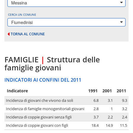
Messina
CERCA UN COMUNE
Fiumedinisi
TORNA AL COMUNE
FAMIGLIE
|
Struttura delle
famiglie giovani
INDICATORI AI CONFINI DEL 2011
Indicatore
1991
2001
2011
Incidenza di giovani che vivono da soli
6.8
3.1
9.3
Incidenza di famiglie monogenitoriali giovani
2.8
1
3.2
Incidenza di coppie giovani senza figli
3.7
2.2
2.4
Incidenza di coppie giovani con figli
18.4
14.9
11.5