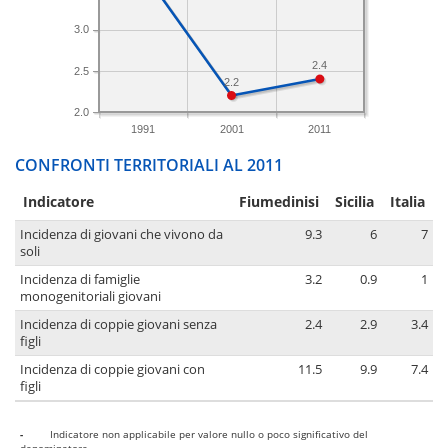
3.0
2.4
2.5
2.2
2.0
1991
2001
2011
CONFRONTI TERRITORIALI AL 2011
Indicatore
Fiumedinisi
Sicilia
Italia
Incidenza di giovani che vivono da
9.3
6
7
soli
Incidenza di famiglie
3.2
0.9
1
monogenitoriali giovani
Incidenza di coppie giovani senza
2.4
2.9
3.4
figli
Incidenza di coppie giovani con
11.5
9.9
7.4
figli
-
Indicatore non applicabile per valore nullo o poco significativo del