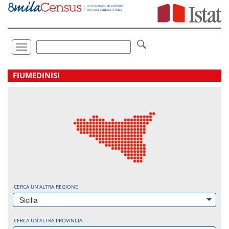
Vai
direttamente
a:
Contenuto
Ricerca
Toggle
navigation
.
FIUMEDINISI
CERCA UN'ALTRA REGIONE
Sicilia
CERCA UN'ALTRA PROVINCIA