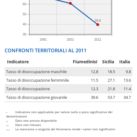
60
50
39.6
40
30
1991
2001
2011
CONFRONTI TERRITORIALI AL 2011
Indicatore
Fiumedinisi
Sicilia
Italia
Tasso di disoccupazione maschile
12.8
18.5
9.8
Tasso di disoccupazione femminile
11.5
27.1
13.6
Tasso di disoccupazione
12.3
21.8
11.4
Tasso di disoccupazione giovanile
39.6
53.7
34.7
-
Indicatore non applicabile per valore nullo o poco significativo del
denominatore
..
Dato non ancora disponibile
...
Dato non rilevato
....
La mancanza o esiguità del fenomeno rende i valori non significativi