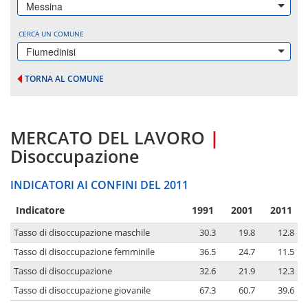
Messina
CERCA UN COMUNE
Fiumedinisi
TORNA AL COMUNE
MERCATO DEL LAVORO
|
Disoccupazione
INDICATORI AI CONFINI DEL 2011
Indicatore
1991
2001
2011
Tasso di disoccupazione maschile
30.3
19.8
12.8
Tasso di disoccupazione femminile
36.5
24.7
11.5
Tasso di disoccupazione
32.6
21.9
12.3
Tasso di disoccupazione giovanile
67.3
60.7
39.6