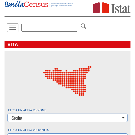
Vai
direttamente
a:
Contenuto
Ricerca
Toggle
navigation
.
VITA
CERCA UN'ALTRA REGIONE
Sicilia
CERCA UN'ALTRA PROVINCIA