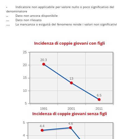
-
Indicatore non applicabile per valore nullo o poco significativo del
denominatore
..
Dato non ancora disponibile
...
Dato non rilevato
....
La mancanza o esiguità del fenomeno rende i valori non significativi
Incidenza di coppie giovani con figli
25
20.3
20
15
13
10
6.5
5
1991
2001
2011
Incidenza di coppie giovani senza figli
5
4.6
4.4
4