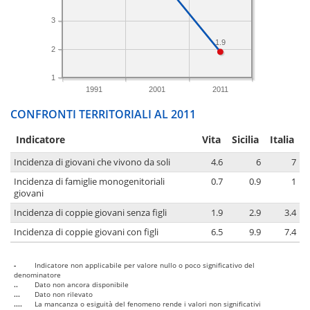
3
1.9
2
1
1991
2001
2011
CONFRONTI TERRITORIALI AL 2011
Indicatore
Vita
Sicilia
Italia
Incidenza di giovani che vivono da soli
4.6
6
7
Incidenza di famiglie monogenitoriali
0.7
0.9
1
giovani
Incidenza di coppie giovani senza figli
1.9
2.9
3.4
Incidenza di coppie giovani con figli
6.5
9.9
7.4
-
Indicatore non applicabile per valore nullo o poco significativo del
denominatore
..
Dato non ancora disponibile
...
Dato non rilevato
....
La mancanza o esiguità del fenomeno rende i valori non significativi