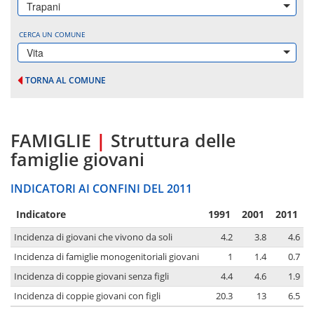
Trapani
CERCA UN COMUNE
Vita
TORNA AL COMUNE
FAMIGLIE
|
Struttura delle
famiglie giovani
INDICATORI AI CONFINI DEL 2011
Indicatore
1991
2001
2011
Incidenza di giovani che vivono da soli
4.2
3.8
4.6
Incidenza di famiglie monogenitoriali giovani
1
1.4
0.7
Incidenza di coppie giovani senza figli
4.4
4.6
1.9
Incidenza di coppie giovani con figli
20.3
13
6.5