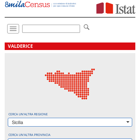
Vai
direttamente
a:
Contenuto
Ricerca
Toggle
navigation
.
VALDERICE
CERCA UN'ALTRA REGIONE
Sicilia
CERCA UN'ALTRA PROVINCIA