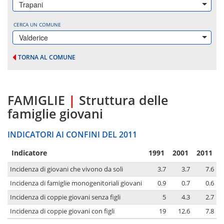
Trapani
CERCA UN COMUNE
Valderice
TORNA AL COMUNE
FAMIGLIE
|
Struttura delle
famiglie giovani
INDICATORI AI CONFINI DEL 2011
Indicatore
1991
2001
2011
Incidenza di giovani che vivono da soli
3.7
3.7
7.6
Incidenza di famiglie monogenitoriali giovani
0.9
0.7
0.6
Incidenza di coppie giovani senza figli
5
4.3
2.7
Incidenza di coppie giovani con figli
19
12.6
7.8