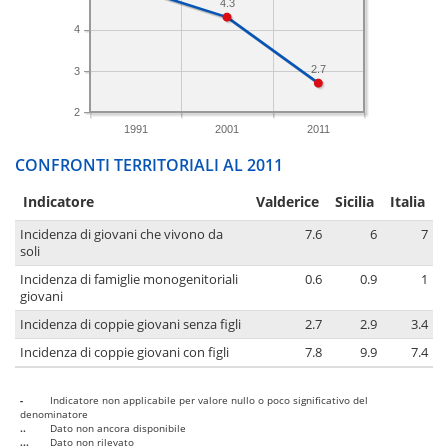
4.3
4
2.7
3
2
1991
2001
2011
CONFRONTI TERRITORIALI AL 2011
Indicatore
Valderice
Sicilia
Italia
Incidenza di giovani che vivono da
7.6
6
7
soli
Incidenza di famiglie monogenitoriali
0.6
0.9
1
giovani
Incidenza di coppie giovani senza figli
2.7
2.9
3.4
Incidenza di coppie giovani con figli
7.8
9.9
7.4
-
Indicatore non applicabile per valore nullo o poco significativo del
denominatore
..
Dato non ancora disponibile
...
Dato non rilevato