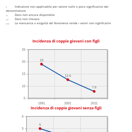
-
Indicatore non applicabile per valore nullo o poco significativo del
denominatore
..
Dato non ancora disponibile
...
Dato non rilevato
....
La mancanza o esiguità del fenomeno rende i valori non significativi
Incidenza di coppie giovani con figli
25
19
20
15
12.6
10
7.8
5
1991
2001
2011
Incidenza di coppie giovani senza figli
6
5
5