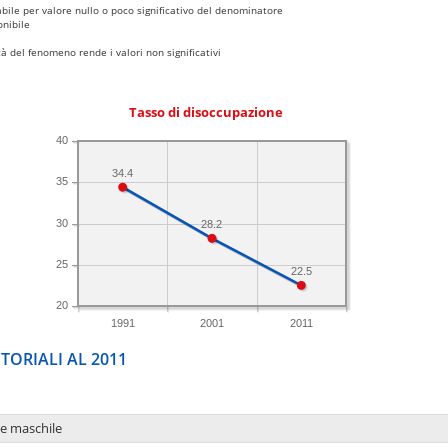
bile per valore nullo o poco significativo del denominatore
nibile
 del fenomeno rende i valori non significativi
Tasso di disoccupazione
40
34.4
35
30
28.2
25
22.5
20
1991
2001
2011
TORIALI AL 2011
ne maschile