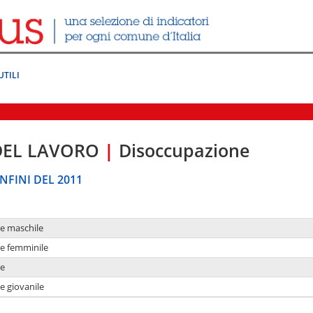
UTILI
DEL LAVORO
|
Disoccupazione
NFINI DEL 2011
ne maschile
ne femminile
ne
e giovanile