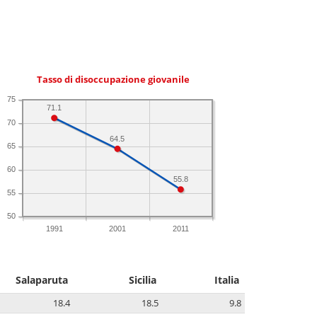
Tasso di disoccupazione giovanile
75
71.1
70
64.5
65
60
55.8
55
50
1991
2001
2011
Salaparuta
Sicilia
Italia
18.4
18.5
9.8