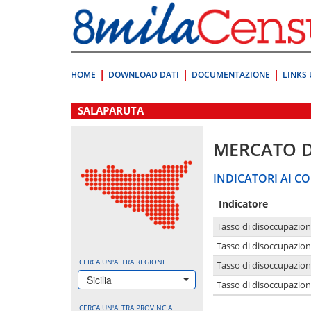
Vai
direttamente
a:
Contenuto
Ricerca
HOME
DOWNLOAD DATI
DOCUMENTAZIONE
LINKS 
.
SALAPARUTA
MERCATO 
INDICATORI AI CO
Indicatore
Tasso di disoccupazio
Tasso di disoccupazio
CERCA UN'ALTRA REGIONE
Tasso di disoccupazio
Sicilia
Tasso di disoccupazion
CERCA UN'ALTRA PROVINCIA