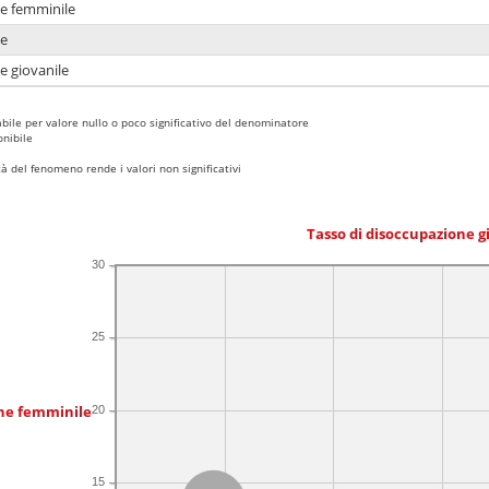
ne femminile
ne
e giovanile
bile per valore nullo o poco significativo del denominatore
nibile
 del fenomeno rende i valori non significativi
Tasso di disoccupazione g
30
25
one femminile
20
15