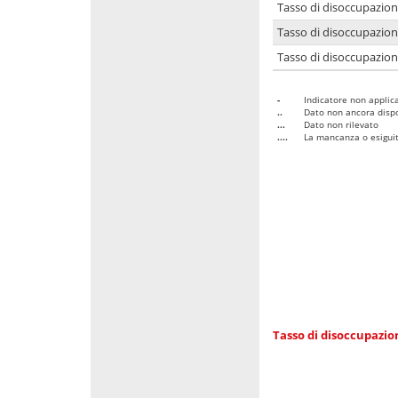
Tasso di disoccupazio
Tasso di disoccupazio
Tasso di disoccupazion
-
Indicatore non applica
..
Dato non ancora dispo
...
Dato non rilevato
....
La mancanza o esiguità
Tasso di disoccupazi