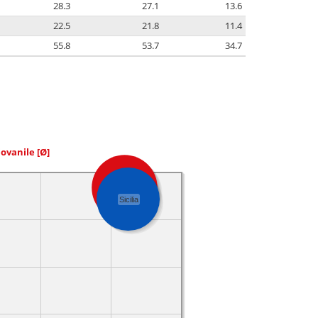
28.3
27.1
13.6
22.5
21.8
11.4
55.8
53.7
34.7
iovanile
[Ø]
Salaparuta
Sicilia