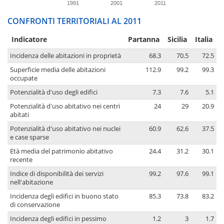
1991
2001
2011
CONFRONTI TERRITORIALI AL 2011
Indicatore
Partanna
Sicilia
Italia
Incidenza delle abitazioni in proprietà
68.3
70.5
72.5
Superficie media delle abitazioni
112.9
99.2
99.3
occupate
Potenzialità d'uso degli edifici
7.3
7.6
5.1
Potenzialità d'uso abitativo nei centri
24
29
20.9
abitati
Potenzialità d'uso abitativo nei nuclei
60.9
62.6
37.5
e case sparse
Età media del patrimonio abitativo
24.4
31.2
30.1
recente
Indice di disponibilità dei servizi
99.2
97.6
99.1
nell'abitazione
Incidenza degli edifici in buono stato
85.3
73.8
83.2
di conservazione
Incidenza degli edifici in pessimo
1.2
3
1.7