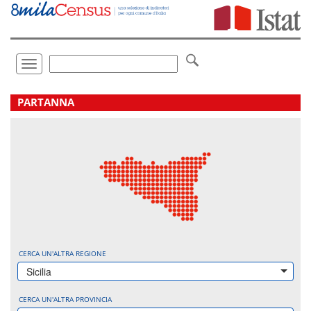
Vai
direttamente
a:
Contenuto
Ricerca
Toggle
navigation
.
PARTANNA
CERCA UN'ALTRA REGIONE
Sicilia
CERCA UN'ALTRA PROVINCIA