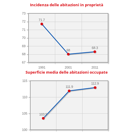
Incidenza delle abitazioni in proprietà
73
71.7
72
71
70
69
68.3
68
68
67
1991
2001
2011
Superficie media delle abitazioni occupate
115
112.9
111.9
110
105
103.5
100