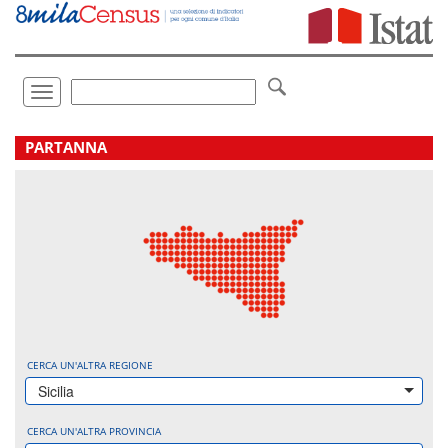
Vai
direttamente
a:
Contenuto
Ricerca
Toggle
navigation
.
PARTANNA
CERCA UN'ALTRA REGIONE
Sicilia
CERCA UN'ALTRA PROVINCIA