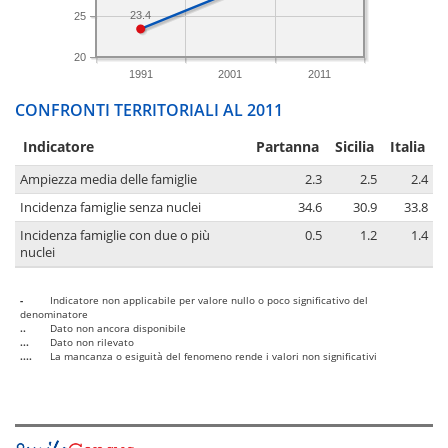
23.4
25
20
1991
2001
2011
CONFRONTI TERRITORIALI AL 2011
Indicatore
Partanna
Sicilia
Italia
Ampiezza media delle famiglie
2.3
2.5
2.4
Incidenza famiglie senza nuclei
34.6
30.9
33.8
Incidenza famiglie con due o più
0.5
1.2
1.4
nuclei
-
Indicatore non applicabile per valore nullo o poco significativo del
denominatore
..
Dato non ancora disponibile
...
Dato non rilevato
....
La mancanza o esiguità del fenomeno rende i valori non significativi