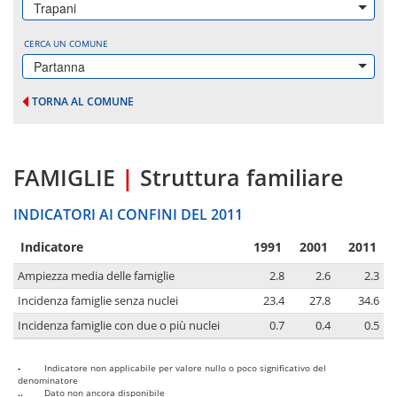
Trapani
CERCA UN COMUNE
Partanna
TORNA AL COMUNE
FAMIGLIE
|
Struttura familiare
INDICATORI AI CONFINI DEL 2011
Indicatore
1991
2001
2011
Ampiezza media delle famiglie
2.8
2.6
2.3
Incidenza famiglie senza nuclei
23.4
27.8
34.6
Incidenza famiglie con due o più nuclei
0.7
0.4
0.5
-
Indicatore non applicabile per valore nullo o poco significativo del
denominatore
..
Dato non ancora disponibile