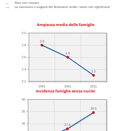
...
Dato non rilevato
....
La mancanza o esiguità del fenomeno rende i valori non significativi
Ampiezza media delle famiglie
3.0
2.8
2.8
2.6
2.6
2.4
2.3
2.2
1991
2001
2011
Incidenza famiglie senza nuclei
40
34.6
35
30
27.8