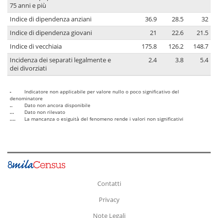
75 anni e più
Indice di dipendenza anziani
36.9
28.5
32
Indice di dipendenza giovani
21
22.6
21.5
Indice di vecchiaia
175.8
126.2
148.7
Incidenza dei separati legalmente e
2.4
3.8
5.4
dei divorziati
-
Indicatore non applicabile per valore nullo o poco significativo del
denominatore
..
Dato non ancora disponibile
...
Dato non rilevato
....
La mancanza o esiguità del fenomeno rende i valori non significativi
Contatti
Privacy
Note Legali