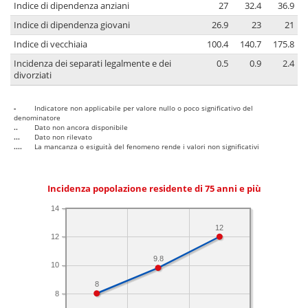
Indice di dipendenza anziani
27
32.4
36.9
Indice di dipendenza giovani
26.9
23
21
Indice di vecchiaia
100.4
140.7
175.8
Incidenza dei separati legalmente e dei
0.5
0.9
2.4
divorziati
-
Indicatore non applicabile per valore nullo o poco significativo del
denominatore
..
Dato non ancora disponibile
...
Dato non rilevato
....
La mancanza o esiguità del fenomeno rende i valori non significativi
Incidenza popolazione residente di 75 anni e più
14
12
12
9.8
10
8
8