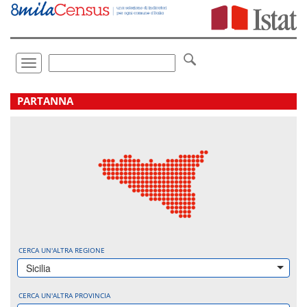
Vai
direttamente
a:
Contenuto
Ricerca
Toggle
navigation
.
PARTANNA
CERCA UN'ALTRA REGIONE
Sicilia
CERCA UN'ALTRA PROVINCIA