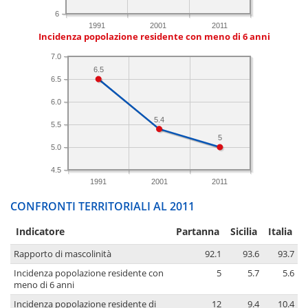
6
1991
2001
2011
Incidenza popolazione residente con meno di 6 anni
7.0
6.5
6.5
6.0
5.4
5.5
5
5.0
4.5
1991
2001
2011
CONFRONTI TERRITORIALI AL 2011
Indicatore
Partanna
Sicilia
Italia
Rapporto di mascolinità
92.1
93.6
93.7
Incidenza popolazione residente con
5
5.7
5.6
meno di 6 anni
Incidenza popolazione residente di
12
9.4
10.4