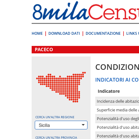
Vai
direttamente
a:
Contenuto
Ricerca
HOME
DOWNLOAD DATI
DOCUMENTAZIONE
LINKS 
.
PACECO
CONDIZION
INDICATORI AI CO
Indicatore
Incidenza delle abitazi
Superficie media delle
CERCA UN'ALTRA REGIONE
Potenzialità d'uso degli
Sicilia
Potenzialità d'uso abita
Potenzialità d'uso abit
CERCA UN'ALTRA PROVINCIA