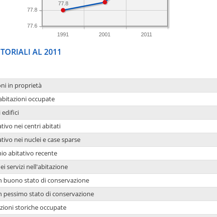
77.8
77.8
77.6
1991
2001
2011
TORIALI AL 2011
oni in proprietà
 abitazioni occupate
 edifici
tivo nei centri abitati
ativo nei nuclei e case sparse
io abitativo recente
ei servizi nell'abitazione
 in buono stato di conservazione
 in pessimo stato di conservazione
azioni storiche occupate