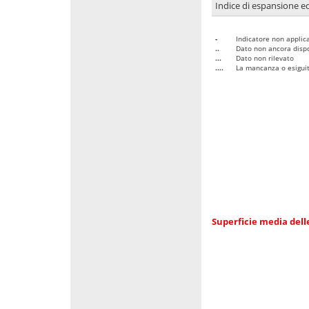
Indice di espansione edi
-
Indicatore non applica
..
Dato non ancora dispo
...
Dato non rilevato
....
La mancanza o esiguità
Superficie media dell