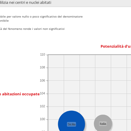
lizia nei centri e nuclei abitati
bile per valore nullo o poco significativo del denominatore
nibile
 del fenomeno rende i valori non significativi
Potenzialità d'u
110
108
106
e abitazioni occupate
104
102
100
Italia
Sicilia