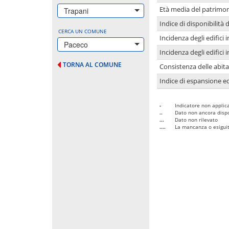
Età media del patrimon
Trapani
Indice di disponibilità d
CERCA UN COMUNE
Incidenza degli edifici
Paceco
Incidenza degli edifici
TORNA AL COMUNE
Consistenza delle abit
Indice di espansione edi
-
Indicatore non applica
..
Dato non ancora dispo
...
Dato non rilevato
....
La mancanza o esiguità