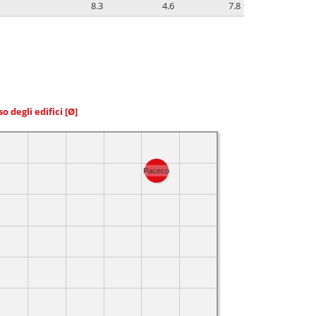
8.3
4.6
7.8
so degli edifici
[Ø]
Paceco