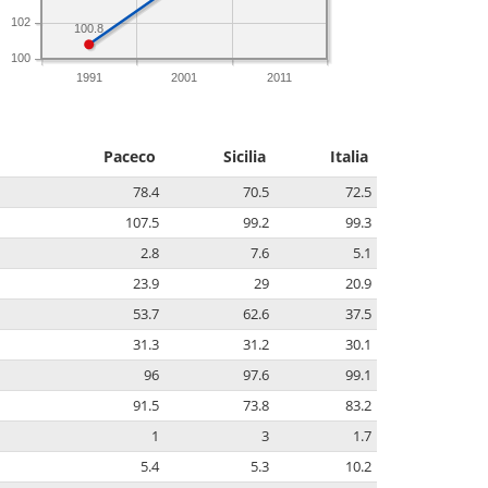
102
100.8
100
1991
2001
2011
Paceco
Sicilia
Italia
78.4
70.5
72.5
107.5
99.2
99.3
2.8
7.6
5.1
23.9
29
20.9
53.7
62.6
37.5
31.3
31.2
30.1
96
97.6
99.1
91.5
73.8
83.2
1
3
1.7
5.4
5.3
10.2