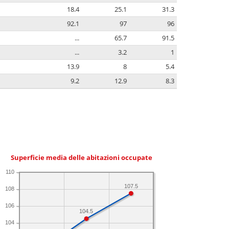
18.4
25.1
31.3
92.1
97
96
...
65.7
91.5
...
3.2
1
13.9
8
5.4
9.2
12.9
8.3
Superficie media delle abitazioni occupate
110
107.5
108
106
104.5
104