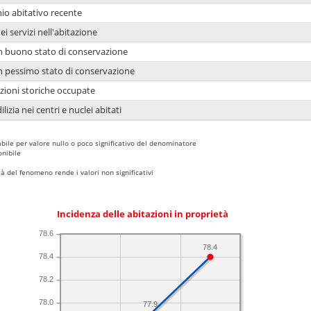
io abitativo recente
ei servizi nell'abitazione
 in buono stato di conservazione
 in pessimo stato di conservazione
azioni storiche occupate
lizia nei centri e nuclei abitati
bile per valore nullo o poco significativo del denominatore
nibile
 del fenomeno rende i valori non significativi
Incidenza delle abitazioni in proprietà
78.6
78.4
78.4
78.2
78.0
77.9