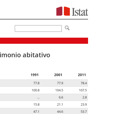
imonio abitativo
1991
2001
2011
77.8
77.9
78.4
100.8
104.5
107.5
...
6.6
2.8
15.8
21.1
23.9
47.1
44.6
53.7