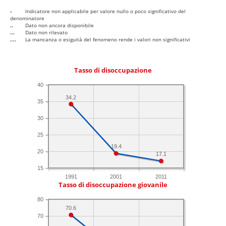
-
Indicatore non applicabile per valore nullo o poco significativo del
denominatore
..
Dato non ancora disponibile
...
Dato non rilevato
....
La mancanza o esiguità del fenomeno rende i valori non significativi
Tasso di disoccupazione
40
34.2
35
30
25
19.4
20
17.1
15
1991
2001
2011
Tasso di disoccupazione giovanile
80
70.6
70