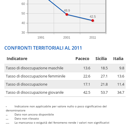
60
48.9
50
42.5
40
30
1991
2001
2011
CONFRONTI TERRITORIALI AL 2011
Indicatore
Paceco
Sicilia
Italia
Tasso di disoccupazione maschile
13.6
18.5
9.8
Tasso di disoccupazione femminile
22.6
27.1
13.6
Tasso di disoccupazione
17.1
21.8
11.4
Tasso di disoccupazione giovanile
42.5
53.7
34.7
-
Indicatore non applicabile per valore nullo o poco significativo del
denominatore
..
Dato non ancora disponibile
...
Dato non rilevato
....
La mancanza o esiguità del fenomeno rende i valori non significativi