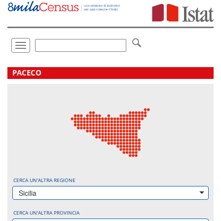
Vai
direttamente
a:
Contenuto
Ricerca
Toggle
navigation
.
PACECO
CERCA UN'ALTRA REGIONE
Sicilia
CERCA UN'ALTRA PROVINCIA