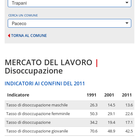
Trapani
CERCA UN COMUNE
Paceco
TORNA AL COMUNE
MERCATO DEL LAVORO
|
Disoccupazione
INDICATORI AI CONFINI DEL 2011
Indicatore
1991
2001
2011
Tasso di disoccupazione maschile
26.3
14.5
13.6
Tasso di disoccupazione femminile
50.3
29.1
22.6
Tasso di disoccupazione
34.2
19.4
17.1
Tasso di disoccupazione giovanile
70.6
48.9
42.5