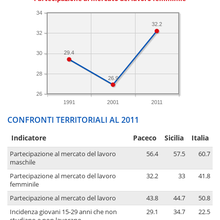
34
32.2
32
29.4
30
28
26.9
26
1991
2001
2011
CONFRONTI TERRITORIALI AL 2011
Indicatore
Paceco
Sicilia
Italia
Partecipazione al mercato del lavoro
56.4
57.5
60.7
maschile
Partecipazione al mercato del lavoro
32.2
33
41.8
femminile
Partecipazione al mercato del lavoro
43.8
44.7
50.8
Incidenza giovani 15-29 anni che non
29.1
34.7
22.5