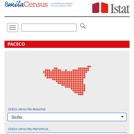
Vai
direttamente
a:
Contenuto
Ricerca
Toggle
navigation
.
PACECO
CERCA UN'ALTRA REGIONE
Sicilia
CERCA UN'ALTRA PROVINCIA