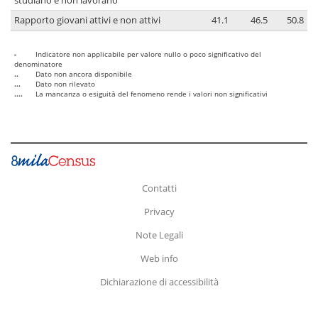
studiano e non lavorano
Rapporto giovani attivi e non attivi
41.1
46.5
50.8
-
Indicatore non applicabile per valore nullo o poco significativo del
denominatore
..
Dato non ancora disponibile
...
Dato non rilevato
....
La mancanza o esiguità del fenomeno rende i valori non significativi
Contatti
Privacy
Note Legali
Web info
Dichiarazione di accessibilità