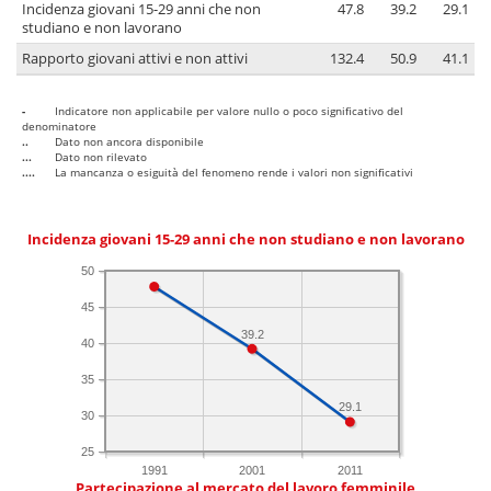
Incidenza giovani 15-29 anni che non
47.8
39.2
29.1
studiano e non lavorano
Rapporto giovani attivi e non attivi
132.4
50.9
41.1
-
Indicatore non applicabile per valore nullo o poco significativo del
denominatore
..
Dato non ancora disponibile
...
Dato non rilevato
....
La mancanza o esiguità del fenomeno rende i valori non significativi
Incidenza giovani 15-29 anni che non studiano e non lavorano
50
45
39.2
40
35
29.1
30
25
1991
2001
2011
Partecipazione al mercato del lavoro femminile