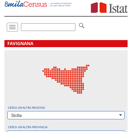
Vai
direttamente
a:
Contenuto
Ricerca
Toggle
navigation
.
FAVIGNANA
CERCA UN'ALTRA REGIONE
Sicilia
CERCA UN'ALTRA PROVINCIA