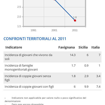
2.5
2.0
1.8
1.5
1991
2001
2011
CONFRONTI TERRITORIALI AL 2011
Indicatore
Favignana
Sicilia
Italia
Incidenza di giovani che vivono da
14.3
6
7
soli
Incidenza di famiglie
1.7
0.9
1
monogenitoriali giovani
Incidenza di coppie giovani senza
1.8
2.9
3.4
figli
Incidenza di coppie giovani con figli
6
9.9
7.4
-
Indicatore non applicabile per valore nullo o poco significativo del
denominatore
..
Dato non ancora disponibile