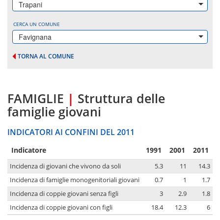
Trapani
CERCA UN COMUNE
Favignana
TORNA AL COMUNE
FAMIGLIE
|
Struttura delle
famiglie giovani
INDICATORI AI CONFINI DEL 2011
Indicatore
1991
2001
2011
Incidenza di giovani che vivono da soli
5.3
11
14.3
Incidenza di famiglie monogenitoriali giovani
0.7
1
1.7
Incidenza di coppie giovani senza figli
3
2.9
1.8
Incidenza di coppie giovani con figli
18.4
12.3
6