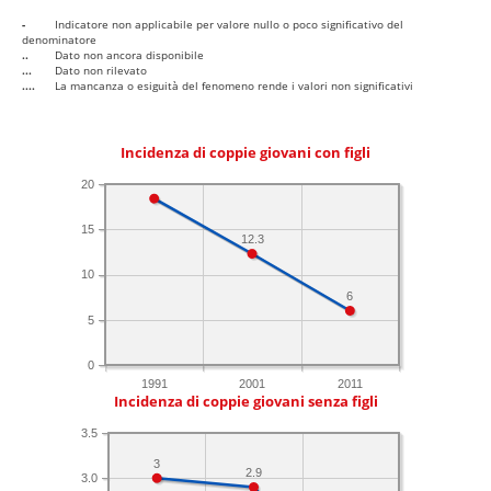
-
Indicatore non applicabile per valore nullo o poco significativo del
denominatore
..
Dato non ancora disponibile
...
Dato non rilevato
....
La mancanza o esiguità del fenomeno rende i valori non significativi
Incidenza di coppie giovani con figli
20
15
12.3
10
6
5
0
1991
2001
2011
Incidenza di coppie giovani senza figli
3.5
3
2.9
3.0