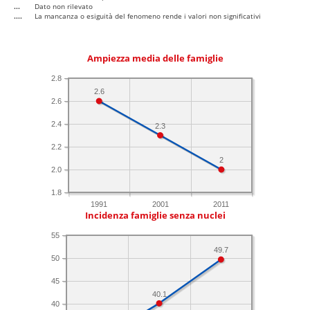
...
Dato non rilevato
....
La mancanza o esiguità del fenomeno rende i valori non significativi
Ampiezza media delle famiglie
2.8
2.6
2.6
2.4
2.3
2.2
2
2.0
1.8
1991
2001
2011
Incidenza famiglie senza nuclei
55
49.7
50
45
40.1
40