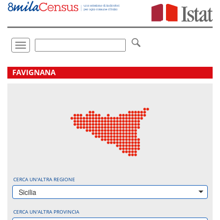
Vai
direttamente
a:
Contenuto
Ricerca
Toggle
navigation
.
FAVIGNANA
CERCA UN'ALTRA REGIONE
Sicilia
CERCA UN'ALTRA PROVINCIA