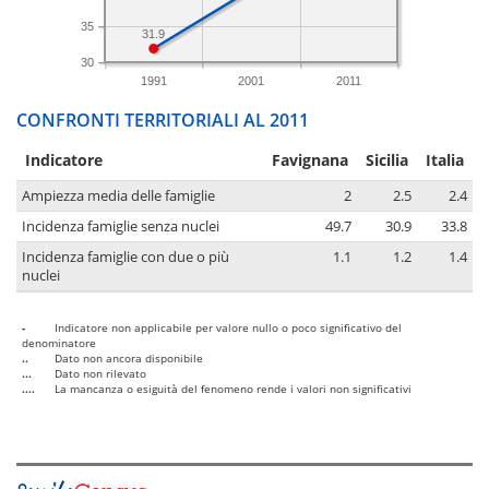
35
31.9
30
1991
2001
2011
CONFRONTI TERRITORIALI AL 2011
Indicatore
Favignana
Sicilia
Italia
Ampiezza media delle famiglie
2
2.5
2.4
Incidenza famiglie senza nuclei
49.7
30.9
33.8
Incidenza famiglie con due o più
1.1
1.2
1.4
nuclei
-
Indicatore non applicabile per valore nullo o poco significativo del
denominatore
..
Dato non ancora disponibile
...
Dato non rilevato
....
La mancanza o esiguità del fenomeno rende i valori non significativi