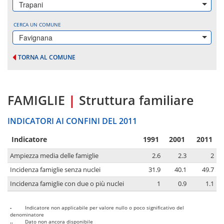
Trapani
CERCA UN COMUNE
Favignana
TORNA AL COMUNE
FAMIGLIE
|
Struttura familiare
INDICATORI AI CONFINI DEL 2011
Indicatore
1991
2001
2011
Ampiezza media delle famiglie
2.6
2.3
2
Incidenza famiglie senza nuclei
31.9
40.1
49.7
Incidenza famiglie con due o più nuclei
1
0.9
1.1
-
Indicatore non applicabile per valore nullo o poco significativo del
denominatore
..
Dato non ancora disponibile