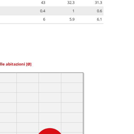
43
32.3
31.3
0.4
1
0.6
6
5.9
6.1
elle abitazioni
[Ø]