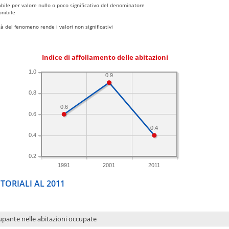
bile per valore nullo o poco significativo del denominatore
nibile
 del fenomeno rende i valori non significativi
Indice di affollamento delle abitazioni
1.0
0.9
0.8
0.6
0.6
0.4
0.4
0.2
1991
2001
2011
TORIALI AL 2011
upante nelle abitazioni occupate