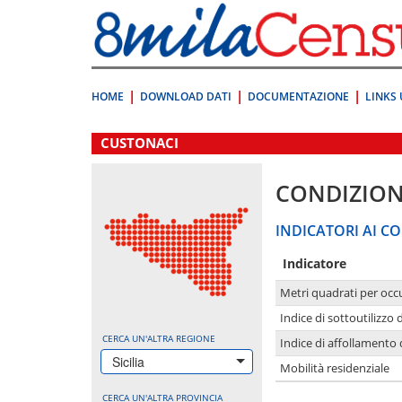
Vai
direttamente
a:
Contenuto
Ricerca
HOME
DOWNLOAD DATI
DOCUMENTAZIONE
LINKS 
.
CUSTONACI
CONDIZION
INDICATORI AI CO
Indicatore
Metri quadrati per occ
Indice di sottoutilizzo 
CERCA UN'ALTRA REGIONE
Indice di affollamento 
Sicilia
Mobilità residenziale
CERCA UN'ALTRA PROVINCIA