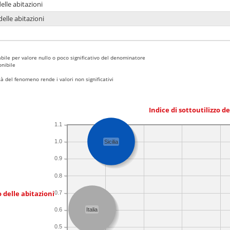
delle abitazioni
delle abitazioni
bile per valore nullo o poco significativo del denominatore
nibile
 del fenomeno rende i valori non significativi
Indice di sottoutilizzo d
1.1
1.0
Sicilia
0.9
0.8
 delle abitazioni
0.7
0.6
Italia
0.5