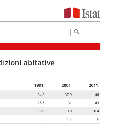
izioni abitative
1991
2001
2011
34.8
37.9
46
26.5
31
43
0.6
0.9
0.4
...
1.7
6