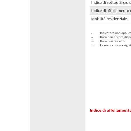
Indice di sottoutilizzo 
Indice di affollamento 
Mobilità residenziale
-
Indicatore non applica
..
Dato non ancora dispo
...
Dato non rilevato
....
La mancanza o esiguità
Indice di affollamento