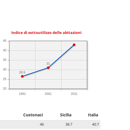
Indice di sottoutilizzo delle abitazioni
45
40
35
31
30
26.5
25
20
1991
2001
2011
Custonaci
Sicilia
Italia
46
38.7
40.7