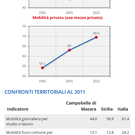
40
1991
2001
2011
Mobilità privata (uso mezzo privato)
75
69.5
70
63
65
60
54.1
55
50
1991
2001
2011
CONFRONTI TERRITORIALI AL 2011
Campobello di
Indicatore
Mazara
Sicilia
Italia
Mobilità giornaliera per
44.6
50.9
61.4
studio o lavoro
Mobilità fuori comune per
13.1
12.8
24.2