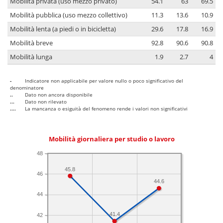
Mobilità privata (uso mezzo privato)
54.1
63
69.5
Mobilità pubblica (uso mezzo collettivo)
11.3
13.6
10.9
Mobilità lenta (a piedi o in bicicletta)
29.6
17.8
16.9
Mobilità breve
92.8
90.6
90.8
Mobilità lunga
1.9
2.7
4
-
Indicatore non applicabile per valore nullo o poco significativo del
denominatore
..
Dato non ancora disponibile
...
Dato non rilevato
....
La mancanza o esiguità del fenomeno rende i valori non significativi
Mobilità giornaliera per studio o lavoro
48
45.8
46
44.6
44
41.4
42