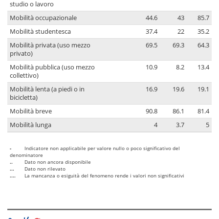
studio o lavoro
Mobilità occupazionale
44.6
43
85.7
Mobilità studentesca
37.4
22
35.2
Mobilità privata (uso mezzo
69.5
69.3
64.3
privato)
Mobilità pubblica (uso mezzo
10.9
8.2
13.4
collettivo)
Mobilità lenta (a piedi o in
16.9
19.6
19.1
bicicletta)
Mobilità breve
90.8
86.1
81.4
Mobilità lunga
4
3.7
5
-
Indicatore non applicabile per valore nullo o poco significativo del
denominatore
..
Dato non ancora disponibile
...
Dato non rilevato
....
La mancanza o esiguità del fenomeno rende i valori non significativi