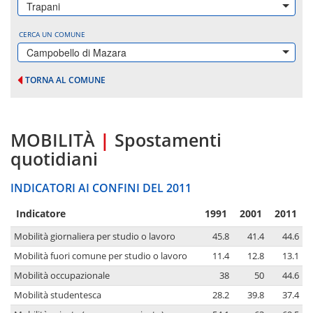
Trapani
CERCA UN COMUNE
Campobello di Mazara
TORNA AL COMUNE
MOBILITÀ
|
Spostamenti
quotidiani
INDICATORI AI CONFINI DEL 2011
Indicatore
1991
2001
2011
Mobilità giornaliera per studio o lavoro
45.8
41.4
44.6
Mobilità fuori comune per studio o lavoro
11.4
12.8
13.1
Mobilità occupazionale
38
50
44.6
Mobilità studentesca
28.2
39.8
37.4