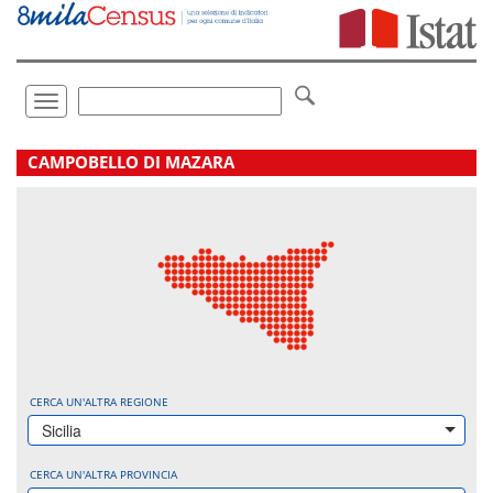
Vai
direttamente
a:
Contenuto
Ricerca
Toggle
navigation
.
CAMPOBELLO DI MAZARA
CERCA UN'ALTRA REGIONE
Sicilia
CERCA UN'ALTRA PROVINCIA