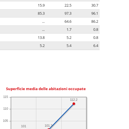
15.9
22.5
30.7
85.3
97.3
96.1
...
64.6
86.2
...
1.7
0.8
13.8
5.2
0.8
5.2
5.4
6.4
Superficie media delle abitazioni occupate
115
112.2
110
105
101.3
101