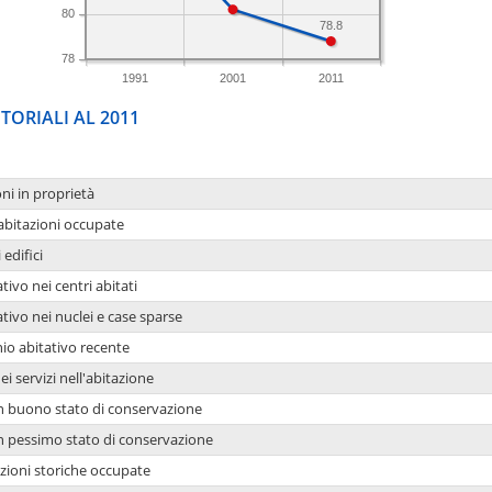
80
78.8
78
1991
2001
2011
TORIALI AL 2011
oni in proprietà
 abitazioni occupate
 edifici
tivo nei centri abitati
ativo nei nuclei e case sparse
io abitativo recente
ei servizi nell'abitazione
 in buono stato di conservazione
 in pessimo stato di conservazione
azioni storiche occupate