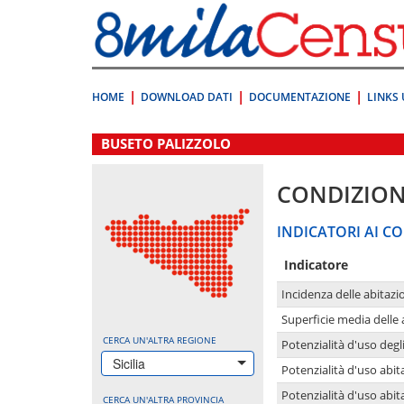
Vai
direttamente
a:
Contenuto
Ricerca
HOME
DOWNLOAD DATI
DOCUMENTAZIONE
LINKS 
.
BUSETO PALIZZOLO
CONDIZION
INDICATORI AI CO
Indicatore
Incidenza delle abitazi
Superficie media delle
CERCA UN'ALTRA REGIONE
Potenzialità d'uso degli
Sicilia
Potenzialità d'uso abita
Potenzialità d'uso abit
CERCA UN'ALTRA PROVINCIA