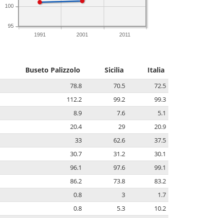
100
95
1991
2001
2011
Buseto Palizzolo
Sicilia
Italia
78.8
70.5
72.5
112.2
99.2
99.3
8.9
7.6
5.1
20.4
29
20.9
33
62.6
37.5
30.7
31.2
30.1
96.1
97.6
99.1
86.2
73.8
83.2
0.8
3
1.7
0.8
5.3
10.2