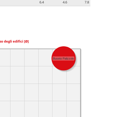
6.4
4.6
7.8
so degli edifici
[Ø]
Buseto Palizzolo