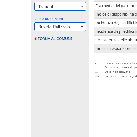
Età media del patrimon
Trapani
Indice di disponibilità d
CERCA UN COMUNE
Incidenza degli edifici
Buseto Palizzolo
Incidenza degli edifici
TORNA AL COMUNE
Consistenza delle abit
Indice di espansione edi
-
Indicatore non applica
..
Dato non ancora dispo
...
Dato non rilevato
....
La mancanza o esiguità