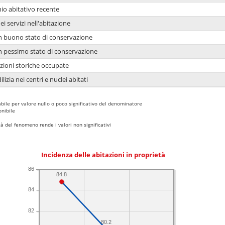
io abitativo recente
ei servizi nell'abitazione
 in buono stato di conservazione
 in pessimo stato di conservazione
azioni storiche occupate
lizia nei centri e nuclei abitati
bile per valore nullo o poco significativo del denominatore
nibile
 del fenomeno rende i valori non significativi
Incidenza delle abitazioni in proprietà
86
84.8
84
82
80.2