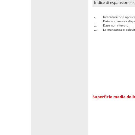
Indice di espansione edi
-
Indicatore non applica
..
Dato non ancora dispo
...
Dato non rilevato
....
La mancanza o esiguità
Superficie media dell