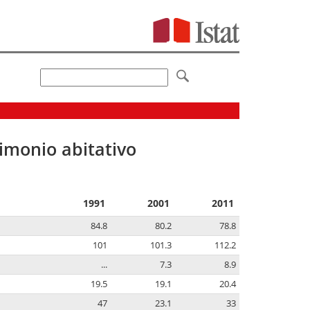
imonio abitativo
1991
2001
2011
84.8
80.2
78.8
101
101.3
112.2
...
7.3
8.9
19.5
19.1
20.4
47
23.1
33