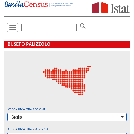
Vai
direttamente
a:
Contenuto
Ricerca
Toggle
navigation
.
BUSETO PALIZZOLO
CERCA UN'ALTRA REGIONE
Sicilia
CERCA UN'ALTRA PROVINCIA