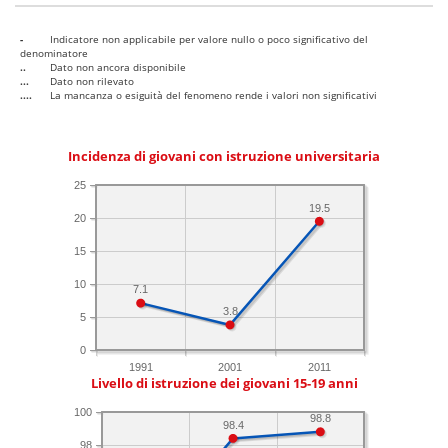
-
Indicatore non applicabile per valore nullo o poco significativo del
denominatore
..
Dato non ancora disponibile
...
Dato non rilevato
....
La mancanza o esiguità del fenomeno rende i valori non significativi
Incidenza di giovani con istruzione universitaria
25
19.5
20
15
10
7.1
3.8
5
0
1991
2001
2011
Livello di istruzione dei giovani 15-19 anni
100
98.8
98.4
98