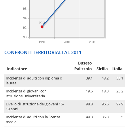
96
94
92.2
92
90
1991
2001
2011
CONFRONTI TERRITORIALI AL 2011
Buseto
Indicatore
Palizzolo
Sicilia
Italia
Incidenza di adulti con diploma o
39.1
48.2
55.1
laurea
Incidenza di giovani con
19.5
18.3
23.2
istruzione universitaria
Livello di istruzione dei giovani 15-
98.8
96.5
97.9
19 anni
Incidenza di adulti con la licenza
49.3
35.8
33.5
media