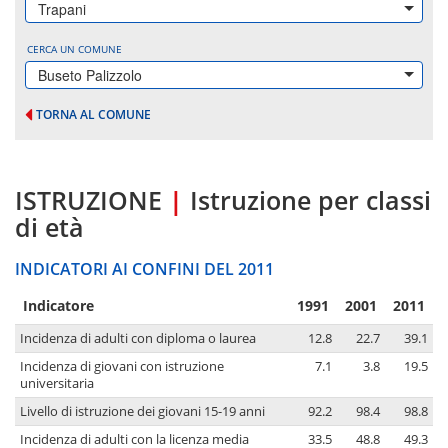
Trapani
CERCA UN COMUNE
Buseto Palizzolo
TORNA AL COMUNE
ISTRUZIONE
|
Istruzione per classi
di età
INDICATORI AI CONFINI DEL 2011
Indicatore
1991
2001
2011
Incidenza di adulti con diploma o laurea
12.8
22.7
39.1
Incidenza di giovani con istruzione
7.1
3.8
19.5
universitaria
Livello di istruzione dei giovani 15-19 anni
92.2
98.4
98.8
Incidenza di adulti con la licenza media
33.5
48.8
49.3