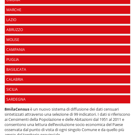
MARCHE
LAZIO
ABRUZZO
MOLISE
CAMPANIA
PUGLIA
BASILICATA
CALABRIA
SICILIA
SARDEGNA
8milaCensus
è un nuovo sistema di diffusione dei dati censuari
sintetizzati attraverso una selezione di 99 indicatori. I dati si riferiscono
ai Censimenti della Popolazione e delle Abitazioni dal 1951 al 2011 e
consentono una lettura dell’evoluzione socio economica del Paese
osservata dal punto di vista di ogni singolo Comune e da quello più
ampio del territorio provinciale.