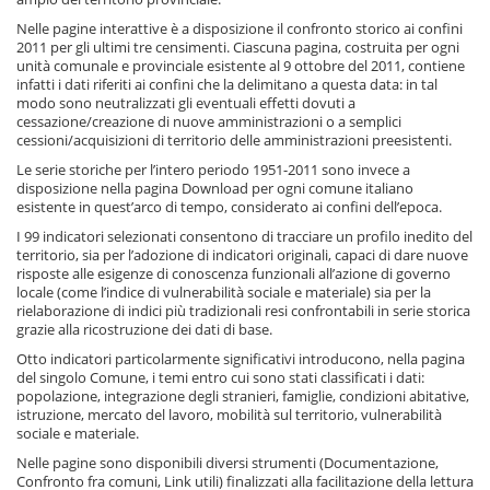
Nelle pagine interattive è a disposizione il confronto storico ai confini
2011 per gli ultimi tre censimenti. Ciascuna pagina, costruita per ogni
unità comunale e provinciale esistente al 9 ottobre del 2011, contiene
infatti i dati riferiti ai confini che la delimitano a questa data: in tal
modo sono neutralizzati gli eventuali effetti dovuti a
cessazione/creazione di nuove amministrazioni o a semplici
cessioni/acquisizioni di territorio delle amministrazioni preesistenti.
Le serie storiche per l’intero periodo 1951-2011 sono invece a
disposizione nella pagina Download per ogni comune italiano
esistente in quest’arco di tempo, considerato ai confini dell’epoca.
I 99 indicatori selezionati consentono di tracciare un profilo inedito del
territorio, sia per l’adozione di indicatori originali, capaci di dare nuove
risposte alle esigenze di conoscenza funzionali all’azione di governo
locale (come l’indice di vulnerabilità sociale e materiale) sia per la
rielaborazione di indici più tradizionali resi confrontabili in serie storica
grazie alla ricostruzione dei dati di base.
Otto indicatori particolarmente significativi introducono, nella pagina
del singolo Comune, i temi entro cui sono stati classificati i dati:
popolazione, integrazione degli stranieri, famiglie, condizioni abitative,
istruzione, mercato del lavoro, mobilità sul territorio, vulnerabilità
sociale e materiale.
Nelle pagine sono disponibili diversi strumenti (Documentazione,
Confronto fra comuni, Link utili) finalizzati alla facilitazione della lettura