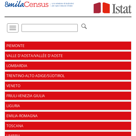
Vai
direttamente
a:
Contenuto
Ricerca
Toggle
navigation
.
PIEMONTE
VALLE D'AOSTA/VALLÉE D'AOSTE
LOMBARDIA
TRENTINO-ALTO ADIGE/SÜDTIROL
VENETO
FRIULI-VENEZIA GIULIA
LIGURIA
EMILIA-ROMAGNA
TOSCANA
UMBRIA