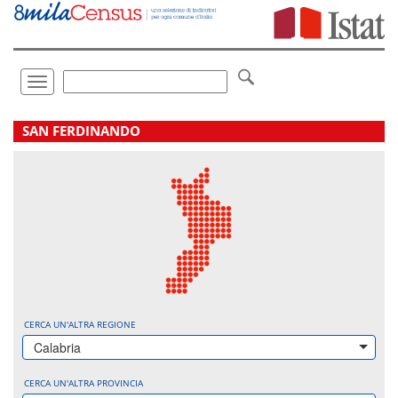
Vai
direttamente
a:
Contenuto
Ricerca
Toggle
navigation
.
SAN FERDINANDO
CERCA UN'ALTRA REGIONE
Calabria
CERCA UN'ALTRA PROVINCIA