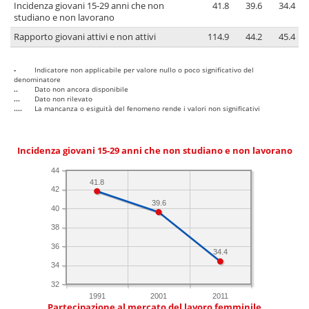
Incidenza giovani 15-29 anni che non
41.8
39.6
34.4
studiano e non lavorano
Rapporto giovani attivi e non attivi
114.9
44.2
45.4
-
Indicatore non applicabile per valore nullo o poco significativo del
denominatore
..
Dato non ancora disponibile
...
Dato non rilevato
....
La mancanza o esiguità del fenomeno rende i valori non significativi
Incidenza giovani 15-29 anni che non studiano e non lavorano
44
41.8
42
39.6
40
38
36
34.4
34
32
1991
2001
2011
Partecipazione al mercato del lavoro femminile