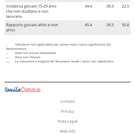
Incidenza giovani 15-29 anni
34.4
30.3
22.5
che non studiano e non
lavorano
Rapporto giovani attivi e non
45.4
39.3
50.8
attivi
-
Indicatore non applicabile per valore nullo o poco significativo del
denominatore
..
Dato non ancora disponibile
...
Dato non rilevato
....
La mancanza o esiguità del fenomeno rende i valori non significativi
Contatti
Privacy
Note Legali
Web info