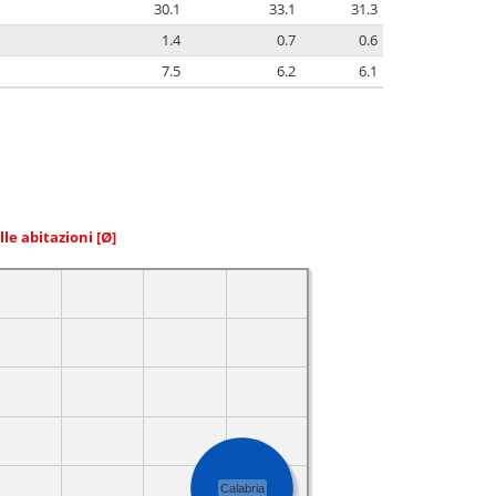
30.1
33.1
31.3
1.4
0.7
0.6
7.5
6.2
6.1
elle abitazioni
[Ø]
Calabria