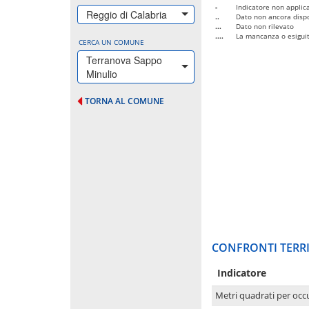
-
Indicatore non applica
Reggio di Calabria
..
Dato non ancora dispo
...
Dato non rilevato
....
La mancanza o esiguità
CERCA UN COMUNE
Terranova Sappo
Minulio
TORNA AL COMUNE
CONFRONTI TERRI
Indicatore
Metri quadrati per occ