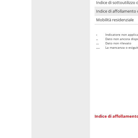
Indice di sottoutilizzo 
Indice di affollamento 
Mobilità residenziale
-
Indicatore non applica
..
Dato non ancora dispo
...
Dato non rilevato
....
La mancanza o esiguità
Indice di affollamento