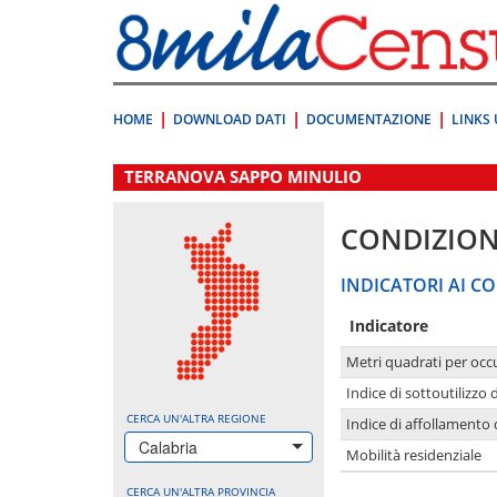
Vai
direttamente
a:
Contenuto
Ricerca
HOME
DOWNLOAD DATI
DOCUMENTAZIONE
LINKS 
.
TERRANOVA SAPPO MINULIO
CONDIZION
INDICATORI AI CO
Indicatore
Metri quadrati per occ
Indice di sottoutilizzo 
CERCA UN'ALTRA REGIONE
Indice di affollamento 
Calabria
Mobilità residenziale
CERCA UN'ALTRA PROVINCIA