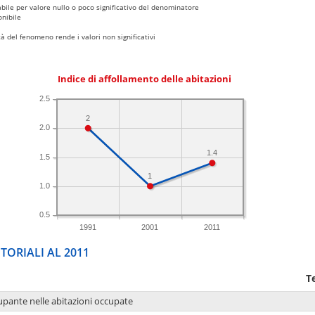
bile per valore nullo o poco significativo del denominatore
nibile
 del fenomeno rende i valori non significativi
Indice di affollamento delle abitazioni
2.5
2
2.0
1.4
1.5
1
1.0
0.5
1991
2001
2011
TORIALI AL 2011
T
upante nelle abitazioni occupate