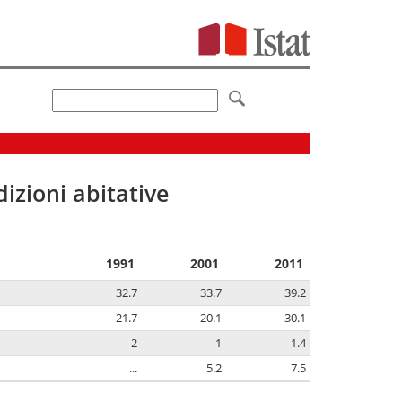
izioni abitative
1991
2001
2011
32.7
33.7
39.2
21.7
20.1
30.1
2
1
1.4
...
5.2
7.5