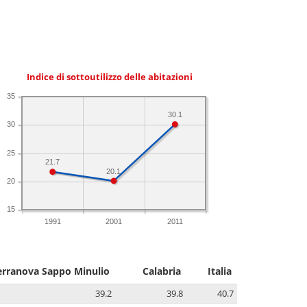
Indice di sottoutilizzo delle abitazioni
35
30.1
30
25
21.7
20.1
20
15
1991
2001
2011
erranova Sappo Minulio
Calabria
Italia
39.2
39.8
40.7