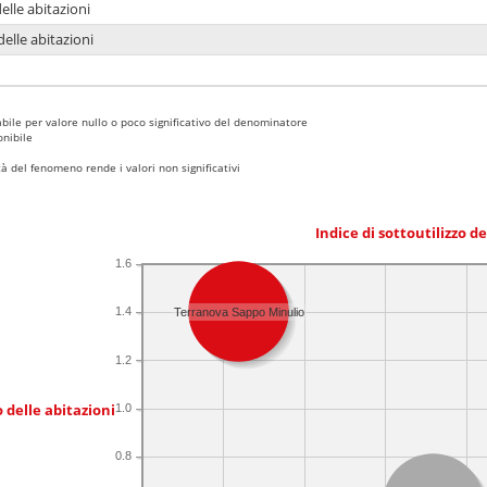
delle abitazioni
delle abitazioni
bile per valore nullo o poco significativo del denominatore
nibile
 del fenomeno rende i valori non significativi
Indice di sottoutilizzo d
1.6
1.4
Terranova Sappo Minulio
1.2
 delle abitazioni
1.0
0.8