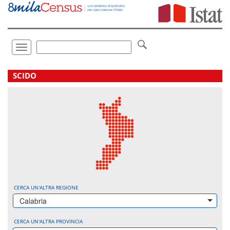
Vai
direttamente
a:
Contenuto
Ricerca
Toggle
navigation
.
SCIDO
CERCA UN'ALTRA REGIONE
Calabria
CERCA UN'ALTRA PROVINCIA