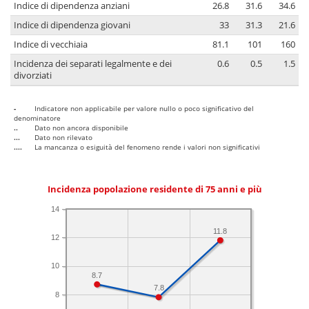
Indice di dipendenza anziani
26.8
31.6
34.6
Indice di dipendenza giovani
33
31.3
21.6
Indice di vecchiaia
81.1
101
160
Incidenza dei separati legalmente e dei
0.6
0.5
1.5
divorziati
-
Indicatore non applicabile per valore nullo o poco significativo del
denominatore
..
Dato non ancora disponibile
...
Dato non rilevato
....
La mancanza o esiguità del fenomeno rende i valori non significativi
Incidenza popolazione residente di 75 anni e più
14
11.8
12
10
8.7
7.8
8