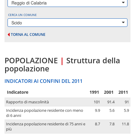
Reggio di Calabria
CERCA UN COMUNE
Scido
TORNA AL COMUNE
POPOLAZIONE
|
Struttura della
popolazione
INDICATORI AI CONFINI DEL 2011
Indicatore
1991
2001
2011
Rapporto di mascolinità
101
91.4
91
Incidenza popolazione residente con meno
9.9
5.6
5.9
di 6 anni
Incidenza popolazione residente di 75 anni e
8.7
7.8
11.8
più