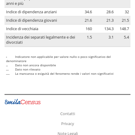
anni e più
Indice di dipendenza anziani
34.6
28.6
32
Indice di dipendenza giovani
21.6
21.3
21.5
Indice di vecchiaia
160
134.3
148.7
Incidenza dei separati legalmente e dei
1.5
3.1
5.4
divorziati
-
Indicatore non applicabile per valore nullo o poco significativo del
denominatore
..
Dato non ancora disponibile
...
Dato non rilevato
....
La mancanza o esiguità del fenomeno rende i valori non significativi
Contatti
Privacy
Note Legali