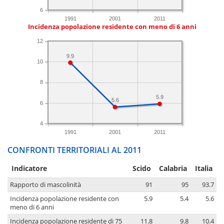
6
1991
2001
2011
Incidenza popolazione residente con meno di 6 anni
12
9.9
10
8
5.9
5.6
6
4
1991
2001
2011
CONFRONTI TERRITORIALI AL 2011
Indicatore
Scido
Calabria
Italia
Rapporto di mascolinità
91
95
93.7
Incidenza popolazione residente con
5.9
5.4
5.6
meno di 6 anni
Incidenza popolazione residente di 75
11.8
9.8
10.4