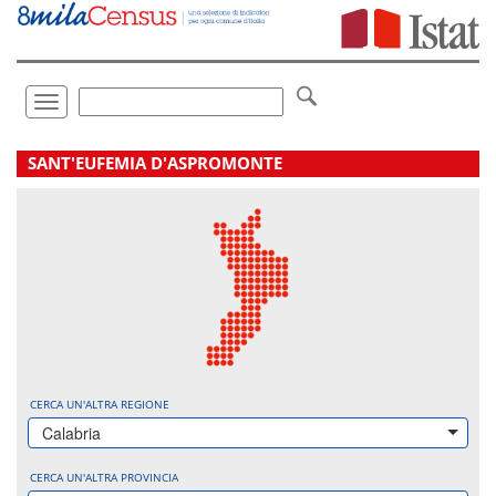
Vai
direttamente
a:
Contenuto
Ricerca
Toggle
navigation
.
SANT'EUFEMIA D'ASPROMONTE
CERCA UN'ALTRA REGIONE
Calabria
CERCA UN'ALTRA PROVINCIA