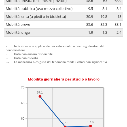
Mobilità privata (uso mezzo privato)
48.6
63
68.9
Mobilità pubblica (uso mezzo collettivo)
9.5
8.1
8.4
Mobilità lenta (a piedi o in bicicletta)
30.9
19.8
18
Mobilità breve
85.6
82.3
88.1
Mobilità lunga
1.9
1.3
2.4
-
Indicatore non applicabile per valore nullo o poco significativo del
denominatore
..
Dato non ancora disponibile
...
Dato non rilevato
....
La mancanza o esiguità del fenomeno rende i valori non significativi
Mobilità giornaliera per studio o lavoro
70
67.1
65
60
57.6
57.3