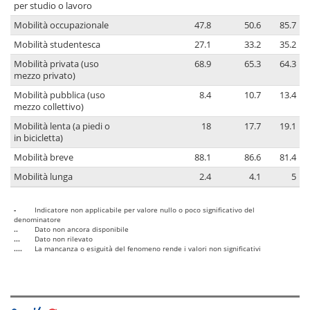
per studio o lavoro
Mobilità occupazionale
47.8
50.6
85.7
Mobilità studentesca
27.1
33.2
35.2
Mobilità privata (uso
68.9
65.3
64.3
mezzo privato)
Mobilità pubblica (uso
8.4
10.7
13.4
mezzo collettivo)
Mobilità lenta (a piedi o
18
17.7
19.1
in bicicletta)
Mobilità breve
88.1
86.6
81.4
Mobilità lunga
2.4
4.1
5
-
Indicatore non applicabile per valore nullo o poco significativo del
denominatore
..
Dato non ancora disponibile
...
Dato non rilevato
....
La mancanza o esiguità del fenomeno rende i valori non significativi