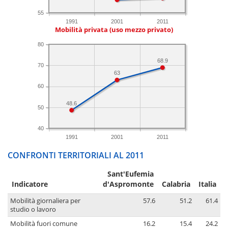
55
1991
2001
2011
Mobilità privata (uso mezzo privato)
80
68.9
70
63
60
48.6
50
40
1991
2001
2011
CONFRONTI TERRITORIALI AL 2011
Sant'Eufemia
Indicatore
d'Aspromonte
Calabria
Italia
Mobilità giornaliera per
57.6
51.2
61.4
studio o lavoro
Mobilità fuori comune
16.2
15.4
24.2