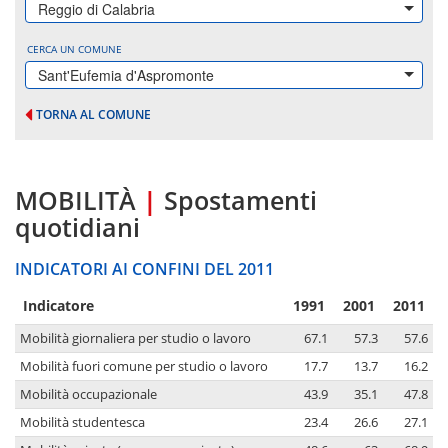
Reggio di Calabria
CERCA UN COMUNE
Sant'Eufemia d'Aspromonte
TORNA AL COMUNE
MOBILITÀ
|
Spostamenti
quotidiani
INDICATORI AI CONFINI DEL 2011
Indicatore
1991
2001
2011
Mobilità giornaliera per studio o lavoro
67.1
57.3
57.6
Mobilità fuori comune per studio o lavoro
17.7
13.7
16.2
Mobilità occupazionale
43.9
35.1
47.8
Mobilità studentesca
23.4
26.6
27.1