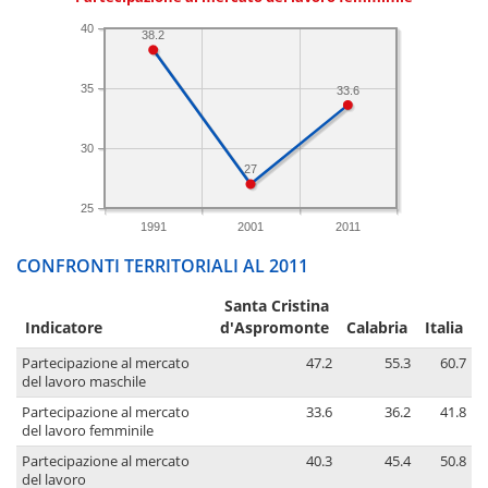
40
38.2
35
33.6
30
27
25
1991
2001
2011
CONFRONTI TERRITORIALI AL 2011
Santa Cristina
Indicatore
d'Aspromonte
Calabria
Italia
Partecipazione al mercato
47.2
55.3
60.7
del lavoro maschile
Partecipazione al mercato
33.6
36.2
41.8
del lavoro femminile
Partecipazione al mercato
40.3
45.4
50.8
del lavoro