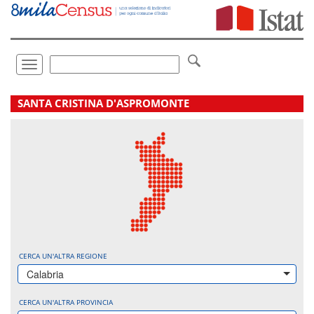
Vai
direttamente
a:
Contenuto
Ricerca
Toggle
navigation
.
SANTA CRISTINA D'ASPROMONTE
CERCA UN'ALTRA REGIONE
Calabria
CERCA UN'ALTRA PROVINCIA