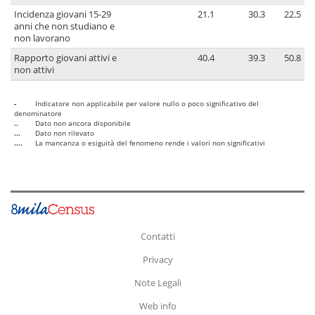
Incidenza giovani 15-29
21.1
30.3
22.5
anni che non studiano e
non lavorano
Rapporto giovani attivi e
40.4
39.3
50.8
non attivi
-
Indicatore non applicabile per valore nullo o poco significativo del
denominatore
..
Dato non ancora disponibile
...
Dato non rilevato
....
La mancanza o esiguità del fenomeno rende i valori non significativi
Contatti
Privacy
Note Legali
Web info