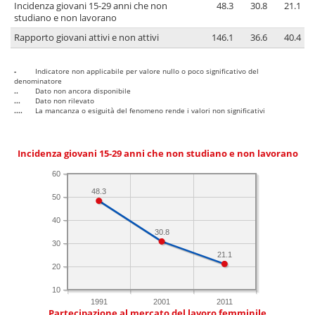
Incidenza giovani 15-29 anni che non
48.3
30.8
21.1
studiano e non lavorano
Rapporto giovani attivi e non attivi
146.1
36.6
40.4
-
Indicatore non applicabile per valore nullo o poco significativo del
denominatore
..
Dato non ancora disponibile
...
Dato non rilevato
....
La mancanza o esiguità del fenomeno rende i valori non significativi
Incidenza giovani 15-29 anni che non studiano e non lavorano
60
48.3
50
40
30.8
30
21.1
20
10
1991
2001
2011
Partecipazione al mercato del lavoro femminile