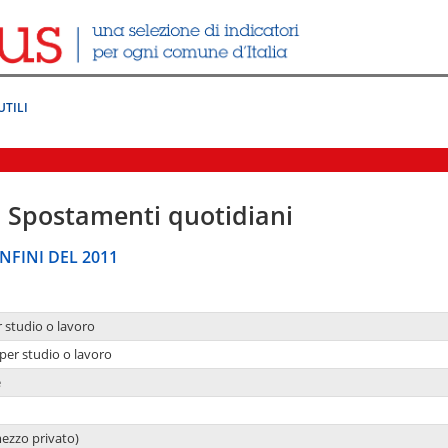
UTILI
|
Spostamenti quotidiani
NFINI DEL 2011
r studio o lavoro
per studio o lavoro
e
mezzo privato)