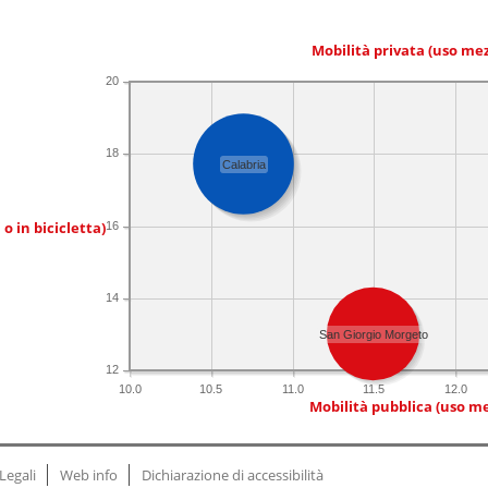
Mobilità privata (uso me
20
18
Calabria
 o in bicicletta)
16
14
San Giorgio Morgeto
12
10.0
10.5
11.0
11.5
12.0
Mobilità pubblica (uso me
Legali
Web info
Dichiarazione di accessibilità