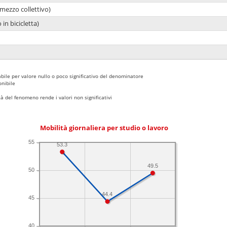
mezzo collettivo)
 in bicicletta)
bile per valore nullo o poco significativo del denominatore
nibile
 del fenomeno rende i valori non significativi
Mobilità giornaliera per studio o lavoro
55
53.3
49.5
50
44.4
45
40