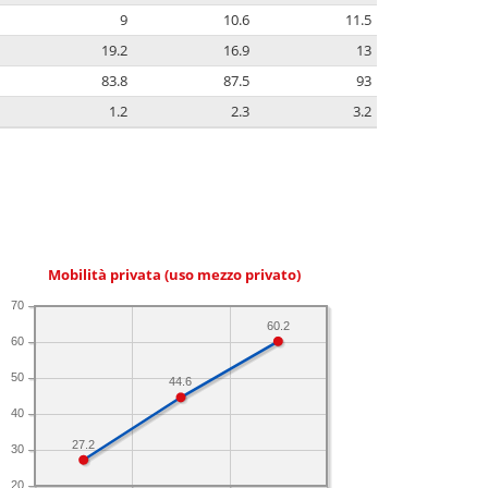
9
10.6
11.5
19.2
16.9
13
83.8
87.5
93
1.2
2.3
3.2
Mobilità privata (uso mezzo privato)
70
60.2
60
50
44.6
40
27.2
30
20