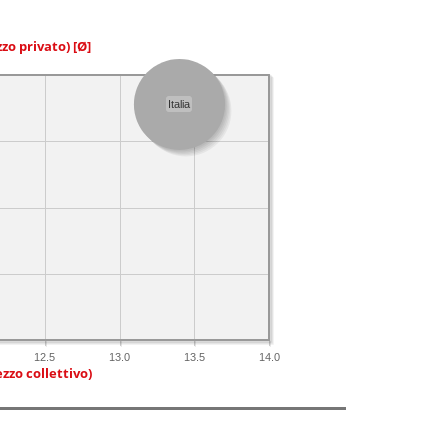
zzo privato)
[Ø]
Italia
12.5
13.0
13.5
14.0
zzo collettivo)