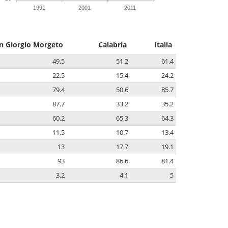
1991
2001
2011
n Giorgio Morgeto
Calabria
Italia
49.5
51.2
61.4
22.5
15.4
24.2
79.4
50.6
85.7
87.7
33.2
35.2
60.2
65.3
64.3
11.5
10.7
13.4
13
17.7
19.1
93
86.6
81.4
3.2
4.1
5