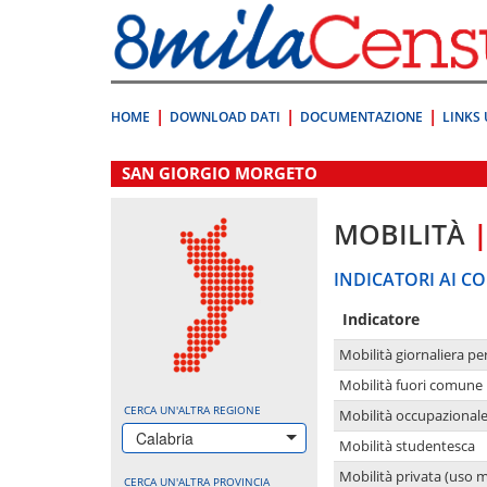
Vai
direttamente
a:
Contenuto
Ricerca
HOME
DOWNLOAD DATI
DOCUMENTAZIONE
LINKS 
.
SAN GIORGIO MORGETO
MOBILITÀ
INDICATORI AI CO
Indicatore
Mobilità giornaliera pe
Mobilità fuori comune 
CERCA UN'ALTRA REGIONE
Mobilità occupazional
Calabria
Mobilità studentesca
Mobilità privata (uso 
CERCA UN'ALTRA PROVINCIA