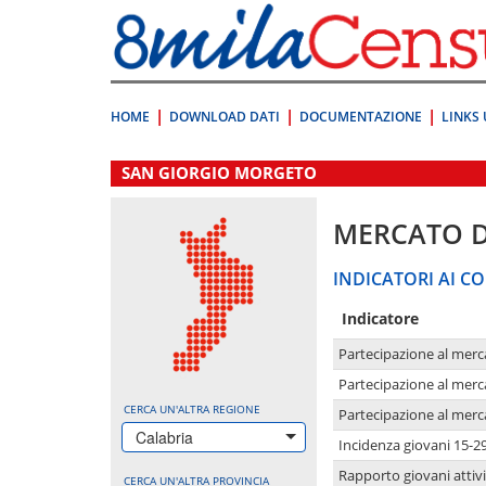
Vai
direttamente
a:
Contenuto
Ricerca
HOME
DOWNLOAD DATI
DOCUMENTAZIONE
LINKS 
.
SAN GIORGIO MORGETO
MERCATO 
INDICATORI AI CO
Indicatore
Partecipazione al merc
Partecipazione al merc
CERCA UN'ALTRA REGIONE
Partecipazione al merc
Calabria
Incidenza giovani 15-2
Rapporto giovani attivi
CERCA UN'ALTRA PROVINCIA