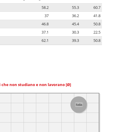
58.2
55.3
60.7
37
36.2
41.8
46.8
45.4
50.8
37.1
30.3
22.5
62.1
39.3
50.8
ni che non studiano e non lavorano
[Ø]
Italia