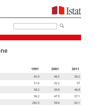
one
1991
2001
2011
65.9
48.5
58.2
51.6
32.2
37
58.2
39.8
46.8
36.2
47.5
37.1
282.5
58.6
62.1