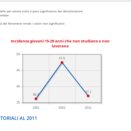
bile per valore nullo o poco significativo del denominatore
nibile
 del fenomeno rende i valori non significativi
Incidenza giovani 15-29 anni che non studiano e non
lavorano
50
47.5
45
40
37.1
36.2
35
1991
2001
2011
TORIALI AL 2011