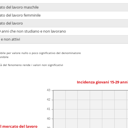
ato del lavoro maschile
ato del lavoro femminile
ato del lavoro
9 anni che non studiano e non lavorano
 e non attivi
bile per valore nullo o poco significativo del denominatore
nibile
 del fenomeno rende i valori non significativi
Incidenza giovani 15-29 an
43
42
41
40
l mercato del lavoro
39