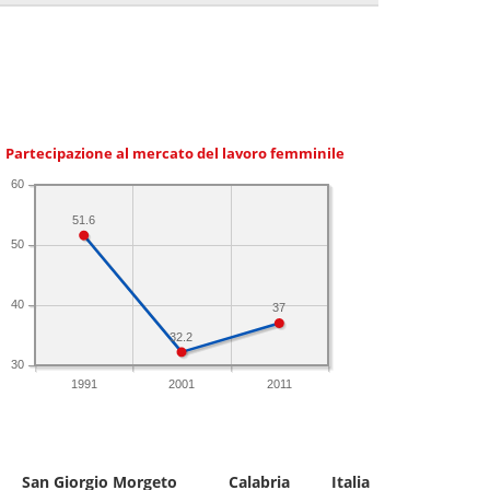
Partecipazione al mercato del lavoro femminile
60
51.6
50
40
37
32.2
30
1991
2001
2011
San Giorgio Morgeto
Calabria
Italia