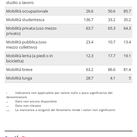
studio o lavoro
Mobilità occupazionale
26.6
50.6
85.7
Mobilità studentesca
136.7
33.2
35.2
Mobilità privata (uso mezzo
63.7
65.3
64.3
privato)
Mobilità pubblica (uso
23.4
10.7
13.4
mezzo collettivo)
Mobilità lenta (a piedi o in
12.3
17.7
19.1
bicicletta)
Mobilità breve
63.2
86.6
81.4
Mobilità lunga
28.7
4.1
5
-
Indicatore non applicabile per valore nullo o poco significativo del
denominatore
..
Dato non ancora disponibile
...
Dato non rilevato
....
La mancanza o esiguità del fenomeno rende i valori non significativi