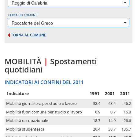
Reggio di Calabria
CERCA UN COMUNE
Roccaforte del Greco
TORNA AL COMUNE
MOBILITÀ
|
Spostamenti
quotidiani
INDICATORI AI CONFINI DEL 2011
Indicatore
1991
2001
2011
Mobilità giornaliera per studio o lavoro
38.4
43.4
46.2
Mobilità fuori comune per studio o lavoro
6.9
8.7
16.8
Mobilità occupazionale
18.7
14.9
26.6
Mobilità studentesca
26.4
38.7
136.7