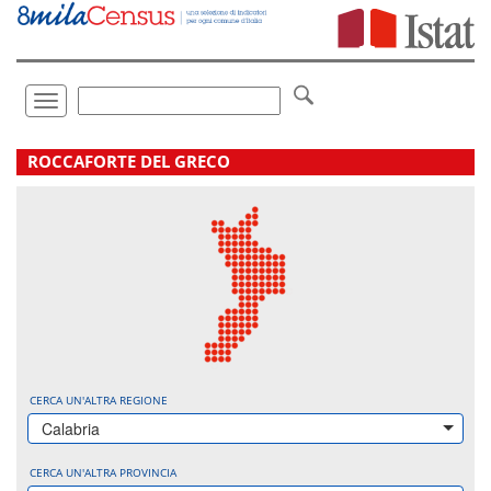
Vai
direttamente
a:
Contenuto
Ricerca
Toggle
navigation
.
ROCCAFORTE DEL GRECO
CERCA UN'ALTRA REGIONE
Calabria
CERCA UN'ALTRA PROVINCIA