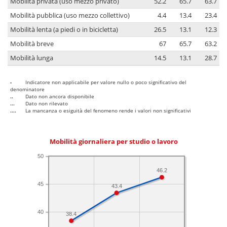
Mobilità privata (uso mezzo privato)
52.2
65.7
63.7
Mobilità pubblica (uso mezzo collettivo)
4.4
13.4
23.4
Mobilità lenta (a piedi o in bicicletta)
26.5
13.1
12.3
Mobilità breve
67
65.7
63.2
Mobilità lunga
14.5
13.1
28.7
-
Indicatore non applicabile per valore nullo o poco significativo del
denominatore
..
Dato non ancora disponibile
...
Dato non rilevato
....
La mancanza o esiguità del fenomeno rende i valori non significativi
Mobilità giornaliera per studio o lavoro
50
46.2
45
43.4
40
38.4