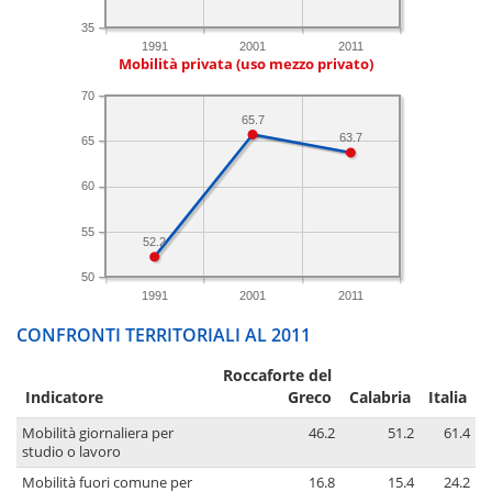
35
1991
2001
2011
Mobilità privata (uso mezzo privato)
70
65.7
63.7
65
60
55
52.2
50
1991
2001
2011
CONFRONTI TERRITORIALI AL 2011
Roccaforte del
Indicatore
Greco
Calabria
Italia
Mobilità giornaliera per
46.2
51.2
61.4
studio o lavoro
Mobilità fuori comune per
16.8
15.4
24.2