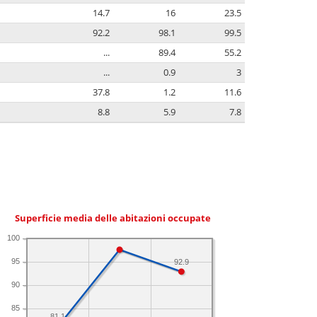
14.7
16
23.5
92.2
98.1
99.5
...
89.4
55.2
...
0.9
3
37.8
1.2
11.6
8.8
5.9
7.8
Superficie media delle abitazioni occupate
100
95
92.9
90
85
81.1