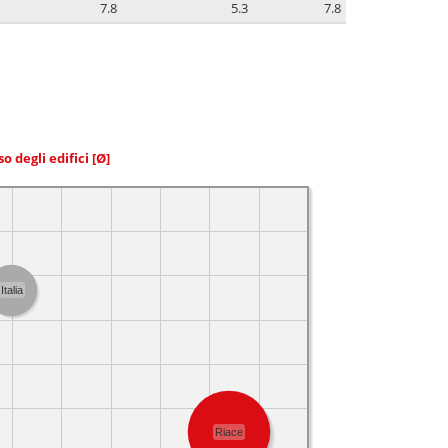
7.8
5.3
7.8
so degli edifici
[Ø]
Italia
Riace