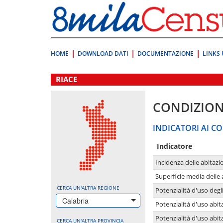
Vai
direttamente
a:
Contenuto
Ricerca
HOME
DOWNLOAD DATI
DOCUMENTAZIONE
LINKS 
.
RIACE
CONDIZION
INDICATORI AI CO
Indicatore
Incidenza delle abitazi
Superficie media delle
CERCA UN'ALTRA REGIONE
Potenzialità d'uso degli
Calabria
Potenzialità d'uso abita
Potenzialità d'uso abit
CERCA UN'ALTRA PROVINCIA