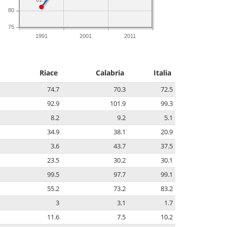
80
75
1991
2001
2011
Riace
Calabria
Italia
74.7
70.3
72.5
92.9
101.9
99.3
8.2
9.2
5.1
34.9
38.1
20.9
3.6
43.7
37.5
23.5
30.2
30.1
99.5
97.7
99.1
55.2
73.2
83.2
3
3.1
1.7
11.6
7.5
10.2