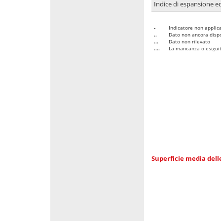
Indice di espansione edi
-
Indicatore non applica
..
Dato non ancora dispo
...
Dato non rilevato
....
La mancanza o esiguità
Superficie media dell