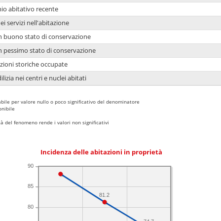
io abitativo recente
ei servizi nell'abitazione
 in buono stato di conservazione
 in pessimo stato di conservazione
azioni storiche occupate
lizia nei centri e nuclei abitati
bile per valore nullo o poco significativo del denominatore
nibile
 del fenomeno rende i valori non significativi
Incidenza delle abitazioni in proprietà
90
85
81.2
80