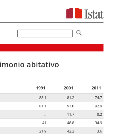
imonio abitativo
1991
2001
2011
88.1
81.2
74.7
81.1
97.6
92.9
...
11.7
8.2
41
48.8
34.9
21.9
42.2
3.6