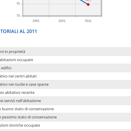
74.7
75
70
1991
2001
2011
TORIALI AL 2011
oni in proprietà
 abitazioni occupate
 edifici
tivo nei centri abitati
ativo nei nuclei e case sparse
io abitativo recente
ei servizi nell'abitazione
 in buono stato di conservazione
 in pessimo stato di conservazione
azioni storiche occupate