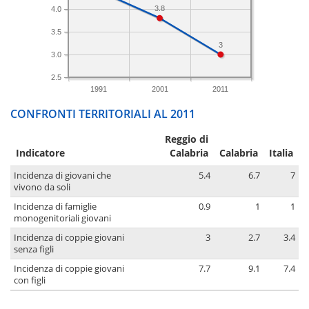
3.8
4.0
3.5
3
3.0
2.5
1991
2001
2011
CONFRONTI TERRITORIALI AL 2011
Reggio di
Indicatore
Calabria
Calabria
Italia
Incidenza di giovani che
5.4
6.7
7
vivono da soli
Incidenza di famiglie
0.9
1
1
monogenitoriali giovani
Incidenza di coppie giovani
3
2.7
3.4
senza figli
Incidenza di coppie giovani
7.7
9.1
7.4
con figli