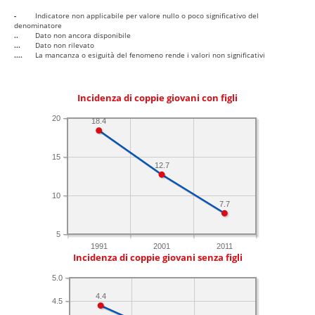
-
Indicatore non applicabile per valore nullo o poco significativo del
denominatore
..
Dato non ancora disponibile
...
Dato non rilevato
....
La mancanza o esiguità del fenomeno rende i valori non significativi
Incidenza di coppie giovani con figli
20
18.4
15
12.7
10
7.7
5
1991
2001
2011
Incidenza di coppie giovani senza figli
5.0
4.4
4.5