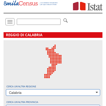
Vai
direttamente
a:
Contenuto
Ricerca
Toggle
navigation
.
REGGIO DI CALABRIA
CERCA UN'ALTRA REGIONE
Calabria
CERCA UN'ALTRA PROVINCIA