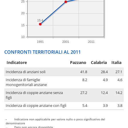
25
20
15.4
15
10
1991
2001
2011
CONFRONTI TERRITORIALI AL 2011
Indicatore
Pazzano
Calabria
Italia
Incidenza di anziani soli
41.8
28.4
27.1
Incidenza di famiglie
8.2
4.9
4.6
monogenitoriali anziane
Incidenza di coppie anziane senza
27.2
12.4
14.2
figli
Incidenza di coppie anziane con figli
5.4
3.9
3.8
-
Indicatore non applicabile per valore nullo o poco significativo del
denominatore
..
Dato non ancora disponibile