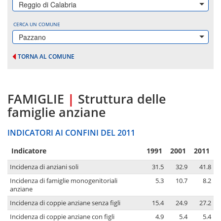
Reggio di Calabria
CERCA UN COMUNE
Pazzano
TORNA AL COMUNE
FAMIGLIE
|
Struttura delle
famiglie anziane
INDICATORI AI CONFINI DEL 2011
Indicatore
1991
2001
2011
Incidenza di anziani soli
31.5
32.9
41.8
Incidenza di famiglie monogenitoriali
5.3
10.7
8.2
anziane
Incidenza di coppie anziane senza figli
15.4
24.9
27.2
Incidenza di coppie anziane con figli
4.9
5.4
5.4