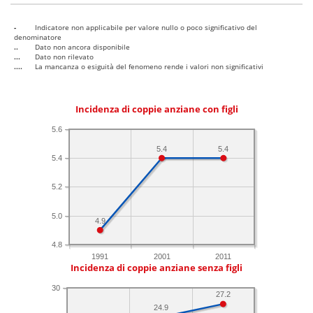
-
Indicatore non applicabile per valore nullo o poco significativo del
denominatore
..
Dato non ancora disponibile
...
Dato non rilevato
....
La mancanza o esiguità del fenomeno rende i valori non significativi
Incidenza di coppie anziane con figli
5.6
5.4
5.4
5.4
5.2
5.0
4.9
4.8
1991
2001
2011
Incidenza di coppie anziane senza figli
30
27.2
24.9