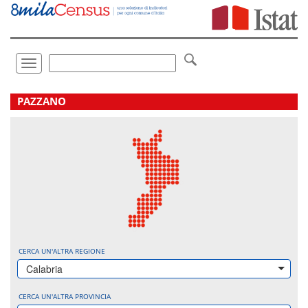
Vai
direttamente
a:
Contenuto
Ricerca
Toggle
navigation
.
PAZZANO
CERCA UN'ALTRA REGIONE
Calabria
CERCA UN'ALTRA PROVINCIA