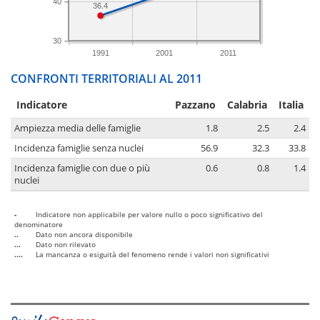
40
36.4
30
1991
2001
2011
CONFRONTI TERRITORIALI AL 2011
Indicatore
Pazzano
Calabria
Italia
Ampiezza media delle famiglie
1.8
2.5
2.4
Incidenza famiglie senza nuclei
56.9
32.3
33.8
Incidenza famiglie con due o più
0.6
0.8
1.4
nuclei
-
Indicatore non applicabile per valore nullo o poco significativo del
denominatore
..
Dato non ancora disponibile
...
Dato non rilevato
....
La mancanza o esiguità del fenomeno rende i valori non significativi