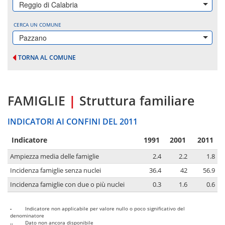
Reggio di Calabria
CERCA UN COMUNE
Pazzano
TORNA AL COMUNE
FAMIGLIE
|
Struttura familiare
INDICATORI AI CONFINI DEL 2011
Indicatore
1991
2001
2011
Ampiezza media delle famiglie
2.4
2.2
1.8
Incidenza famiglie senza nuclei
36.4
42
56.9
Incidenza famiglie con due o più nuclei
0.3
1.6
0.6
-
Indicatore non applicabile per valore nullo o poco significativo del
denominatore
..
Dato non ancora disponibile