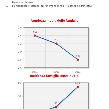
...
Dato non rilevato
....
La mancanza o esiguità del fenomeno rende i valori non significativi
Ampiezza media delle famiglie
2.6
2.4
2.4
2.2
2.2
2.0
1.8
1.8
1.6
1991
2001
2011
Incidenza famiglie senza nuclei
60
56.9
50
42