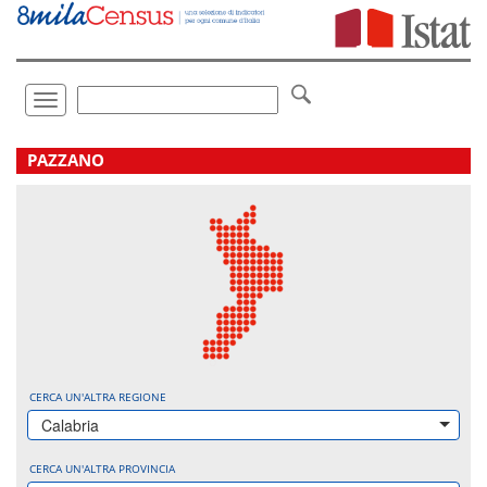
Vai
direttamente
a:
Contenuto
Ricerca
Toggle
navigation
.
PAZZANO
CERCA UN'ALTRA REGIONE
Calabria
CERCA UN'ALTRA PROVINCIA