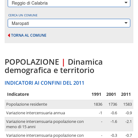
Reggio di Calabria
CERCA UN COMUNE
Maropati
TORNA AL COMUNE
POPOLAZIONE
|
Dinamica
demografica e territorio
INDICATORI AI CONFINI DEL 2011
Indicatore
1991
2001
2011
Popolazione residente
1836
1736
1583
Variazione intercensuaria annua
-1
-0.6
-0.9
Variazione intercensuaria popolazione con
-
-1.6
-2.1
meno di 15 anni
Variazione intercensuaria popolazione con
-
-0.3
-0.7