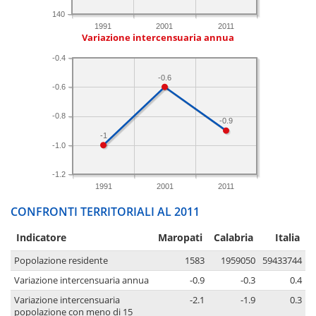
140
1991
2001
2011
Variazione intercensuaria annua
-0.4
-0.6
-0.6
-0.8
-0.9
-1
-1.0
-1.2
1991
2001
2011
CONFRONTI TERRITORIALI AL 2011
Indicatore
Maropati
Calabria
Italia
Popolazione residente
1583
1959050
59433744
Variazione intercensuaria annua
-0.9
-0.3
0.4
Variazione intercensuaria
-2.1
-1.9
0.3
popolazione con meno di 15