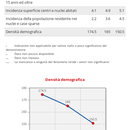
15 anni ed oltre
Incidenza superficie centri e nuclei abitati
4.1
4.9
5.1
Incidenza della popolazione residente nei
2.2
3.6
4.5
nuclei e case sparse
Densità demografica
174.5
165
150.5
-
Indicatore non applicabile per valore nullo o poco significativo del
denominatore
..
Dato non ancora disponibile
...
Dato non rilevato
....
La mancanza o esiguità del fenomeno rende i valori non significativi
Densità demografica
180
174.5
170
165
160
150.5
150