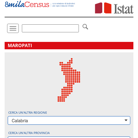
Vai
direttamente
a:
Contenuto
Ricerca
Toggle
navigation
.
MAROPATI
CERCA UN'ALTRA REGIONE
Calabria
CERCA UN'ALTRA PROVINCIA