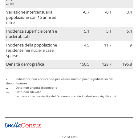
anni
Variazione intercensuaria
-0.7
-0.1
0.4
popolazione con 15 anni ed
oltre
Incidenza superficie centri e
5.1
5.1
6.4
nuclei abitati
Incidenza della popolazione
4.5
11.7
9
residente nei nuclei e case
sparse
Densità demografica
150.5
128.7
196.8
-
Indicatore non applicabile per valore nullo o poco significativo del
denominatore
..
Dato non ancora disponibile
...
Dato non rilevato
....
La mancanza o esiguità del fenomeno rende i valori non significativi
Contatti