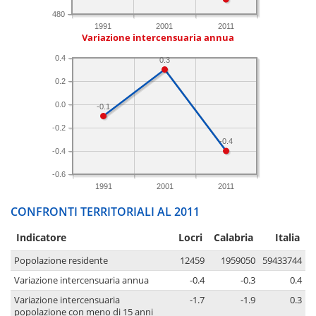
480
1991
2001
2011
Variazione intercensuaria annua
0.4
0.3
0.2
0.0
-0.1
-0.2
-0.4
-0.4
-0.6
1991
2001
2011
CONFRONTI TERRITORIALI AL 2011
Indicatore
Locri
Calabria
Italia
Popolazione residente
12459
1959050
59433744
Variazione intercensuaria annua
-0.4
-0.3
0.4
Variazione intercensuaria
-1.7
-1.9
0.3
popolazione con meno di 15 anni