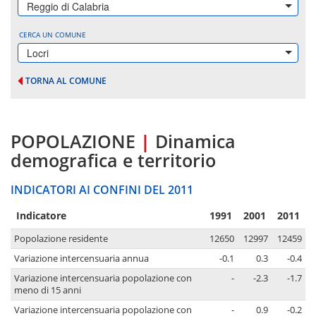
Reggio di Calabria
CERCA UN COMUNE
Locri
TORNA AL COMUNE
POPOLAZIONE
|
Dinamica
demografica e territorio
INDICATORI AI CONFINI DEL 2011
Indicatore
1991
2001
2011
Popolazione residente
12650
12997
12459
Variazione intercensuaria annua
-0.1
0.3
-0.4
Variazione intercensuaria popolazione con
-
-2.3
-1.7
meno di 15 anni
Variazione intercensuaria popolazione con
-
0.9
-0.2