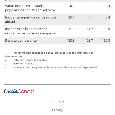
Variazione intercensuaria
-0.2
-0.1
0.4
popolazione con 15 anni ed oltre
Incidenza superficie centri e nuclei
25.7
5.1
6.4
abitati
Incidenza della popolazione
11.3
11.7
9
residente nei nuclei e case sparse
Densità demografica
483.8
128.7
196.8
-
Indicatore non applicabile per valore nullo o poco significativo del
denominatore
..
Dato non ancora disponibile
...
Dato non rilevato
....
La mancanza o esiguità del fenomeno rende i valori non significativi
Contatti
Privacy