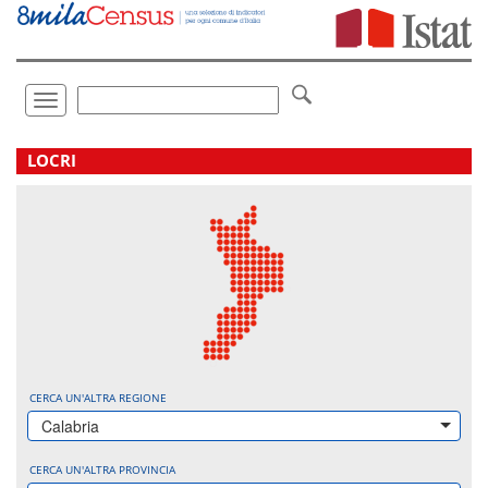
Vai
direttamente
a:
Contenuto
Ricerca
Toggle
navigation
.
LOCRI
CERCA UN'ALTRA REGIONE
Calabria
CERCA UN'ALTRA PROVINCIA