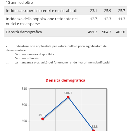
15 anni ed oltre
Incidenza superficie centri e nuclei abitati
23.1
25.9
25.7
Incidenza della popolazione residente nei
12.7
12.3
11.3
nuclei e case sparse
Densità demografica
491.2
504.7
483.8
-
Indicatore non applicabile per valore nullo o poco significativo del
denominatore
..
Dato non ancora disponibile
...
Dato non rilevato
....
La mancanza o esiguità del fenomeno rende i valori non significativi
Densità demografica
510
504.7
500
491.2
490
483.8