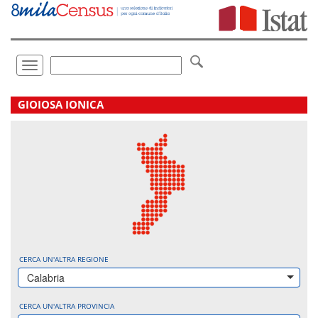
Vai
direttamente
a:
Contenuto
Ricerca
Toggle
navigation
.
GIOIOSA IONICA
CERCA UN'ALTRA REGIONE
Calabria
CERCA UN'ALTRA PROVINCIA