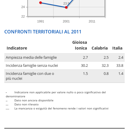
23.9
24
22
1991
2001
2011
CONFRONTI TERRITORIALI AL 2011
Gioiosa
Indicatore
Ionica
Calabria
Italia
Ampiezza media delle famiglie
2.7
2.5
2.4
Incidenza famiglie senza nuclei
30.2
32.3
33.8
Incidenza famiglie con due o
1.5
0.8
1.4
più nuclei
-
Indicatore non applicabile per valore nullo o poco significativo del
denominatore
..
Dato non ancora disponibile
...
Dato non rilevato
....
La mancanza o esiguità del fenomeno rende i valori non significativi