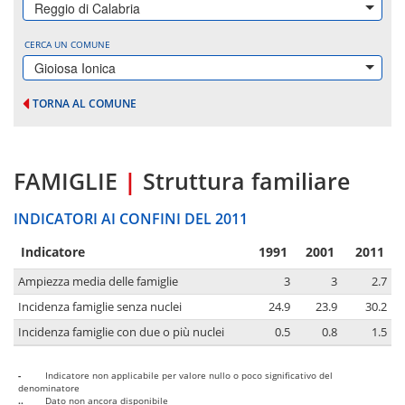
Reggio di Calabria
CERCA UN COMUNE
Gioiosa Ionica
TORNA AL COMUNE
FAMIGLIE
|
Struttura familiare
INDICATORI AI CONFINI DEL 2011
Indicatore
1991
2001
2011
Ampiezza media delle famiglie
3
3
2.7
Incidenza famiglie senza nuclei
24.9
23.9
30.2
Incidenza famiglie con due o più nuclei
0.5
0.8
1.5
-
Indicatore non applicabile per valore nullo o poco significativo del
denominatore
..
Dato non ancora disponibile