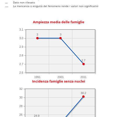
...
Dato non rilevato
....
La mancanza o esiguità del fenomeno rende i valori non significativi
Ampiezza media delle famiglie
3.1
3
3
3.0
2.9
2.8
2.7
2.7
2.6
1991
2001
2011
Incidenza famiglie senza nuclei
32
30.2
30
28
26
24.9