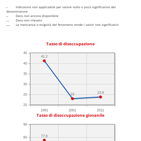
-
Indicatore non applicabile per valore nullo o poco significativo del
denominatore
..
Dato non ancora disponibile
...
Dato non rilevato
....
La mancanza o esiguità del fenomeno rende i valori non significativi
Tasso di disoccupazione
45
41.2
40
35
30
23.8
23
25
20
1991
2001
2011
Tasso di disoccupazione giovanile
90
77.8
80