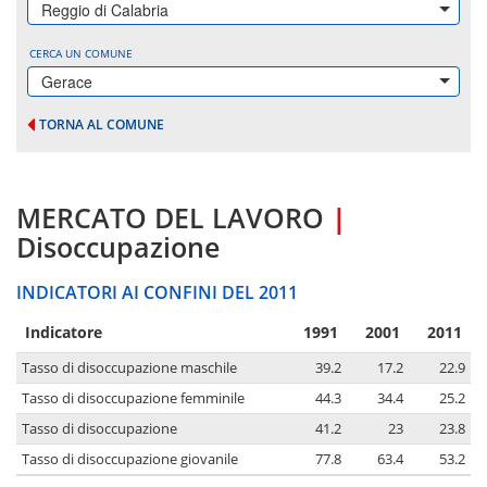
Reggio di Calabria
CERCA UN COMUNE
Gerace
TORNA AL COMUNE
MERCATO DEL LAVORO
|
Disoccupazione
INDICATORI AI CONFINI DEL 2011
Indicatore
1991
2001
2011
Tasso di disoccupazione maschile
39.2
17.2
22.9
Tasso di disoccupazione femminile
44.3
34.4
25.2
Tasso di disoccupazione
41.2
23
23.8
Tasso di disoccupazione giovanile
77.8
63.4
53.2