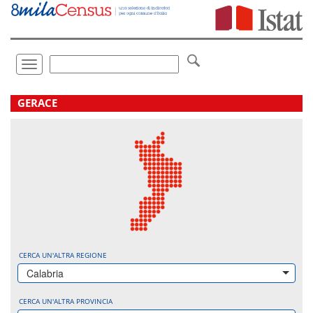
Vai
direttamente
a:
Contenuto
Ricerca
Toggle
navigation
.
GERACE
CERCA UN'ALTRA REGIONE
Calabria
CERCA UN'ALTRA PROVINCIA