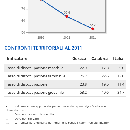
70
63.4
60
53.2
50
1991
2001
2011
CONFRONTI TERRITORIALI AL 2011
Indicatore
Gerace
Calabria
Italia
Tasso di disoccupazione maschile
22.9
17.3
9.8
Tasso di disoccupazione femminile
25.2
22.6
13.6
Tasso di disoccupazione
23.8
19.5
11.4
Tasso di disoccupazione giovanile
53.2
49.6
34.7
-
Indicatore non applicabile per valore nullo o poco significativo del
denominatore
..
Dato non ancora disponibile
...
Dato non rilevato
....
La mancanza o esiguità del fenomeno rende i valori non significativi