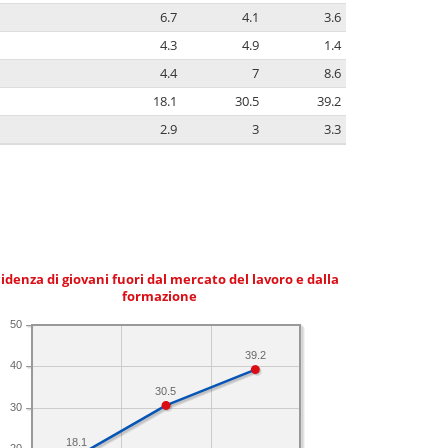
6.7
4.1
3.6
4.3
4.9
1.4
4.4
7
8.6
18.1
30.5
39.2
2.9
3
3.3
idenza di giovani fuori dal mercato del lavoro e dalla
formazione
50
39.2
40
30.5
30
18.1
20