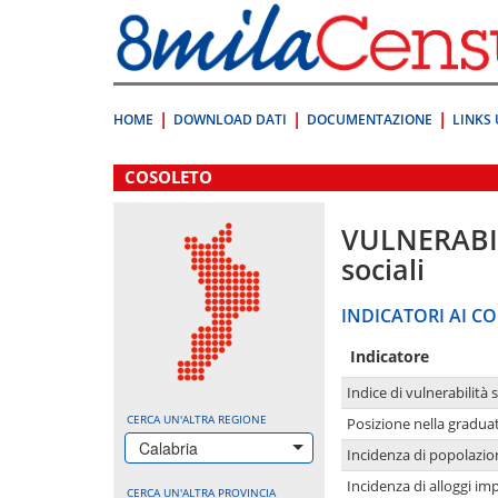
Vai
direttamente
a:
Contenuto
Ricerca
HOME
DOWNLOAD DATI
DOCUMENTAZIONE
LINKS 
.
COSOLETO
VULNERABI
sociali
INDICATORI AI CO
Indicatore
Indice di vulnerabilità 
CERCA UN'ALTRA REGIONE
Posizione nella graduat
Calabria
Incidenza di popolazio
Incidenza di alloggi im
CERCA UN'ALTRA PROVINCIA