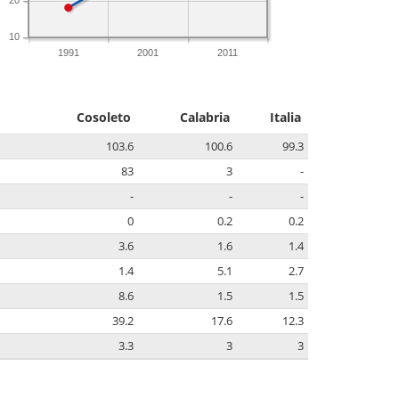
10
1991
2001
2011
Cosoleto
Calabria
Italia
103.6
100.6
99.3
83
3
-
-
-
-
0
0.2
0.2
3.6
1.6
1.4
1.4
5.1
2.7
8.6
1.5
1.5
39.2
17.6
12.3
3.3
3
3