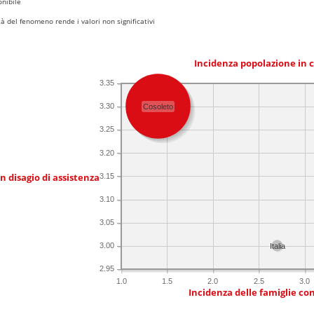
nibile
 del fenomeno rende i valori non significativi
Incidenza popolazione in 
3.35
3.30
Cosoleto
3.25
3.20
in disagio di assistenza
3.15
3.10
3.05
3.00
Italia
2.95
1.0
1.5
2.0
2.5
3.0
Incidenza delle famiglie co