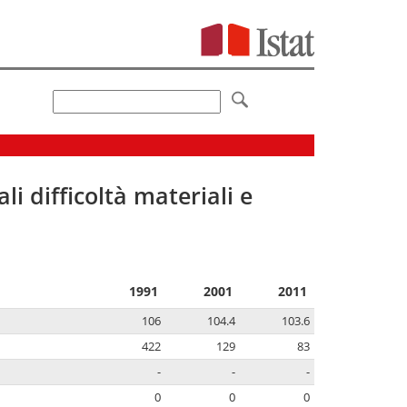
li difficoltà materiali e
1991
2001
2011
106
104.4
103.6
422
129
83
-
-
-
0
0
0