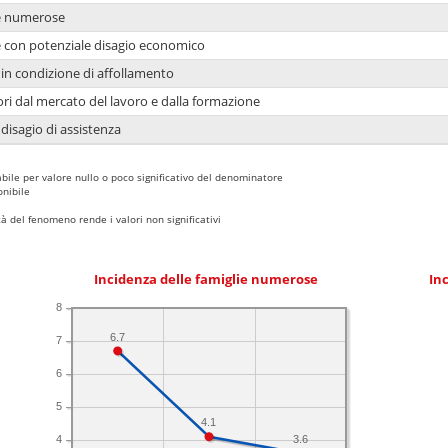
ie numerose
ie con potenziale disagio economico
in condizione di affollamento
ori dal mercato del lavoro e dalla formazione
 disagio di assistenza
bile per valore nullo o poco significativo del denominatore
nibile
 del fenomeno rende i valori non significativi
Incidenza delle famiglie numerose
Inc
8
6.7
7
6
5
4.1
3.6
4