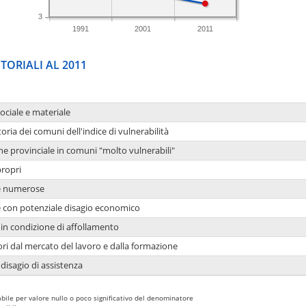
3
1991
2001
2011
TORIALI AL 2011
sociale e materiale
oria dei comuni dell'indice di vulnerabilità
ne provinciale in comuni "molto vulnerabili"
propri
ie numerose
ie con potenziale disagio economico
in condizione di affollamento
ori dal mercato del lavoro e dalla formazione
 disagio di assistenza
bile per valore nullo o poco significativo del denominatore