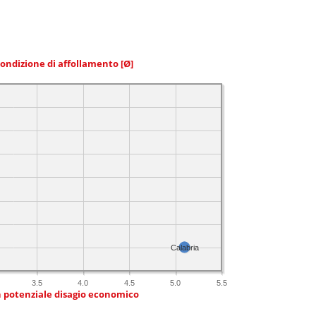
condizione di affollamento
[Ø]
Calabria
3.5
4.0
4.5
5.0
5.5
n potenziale disagio economico