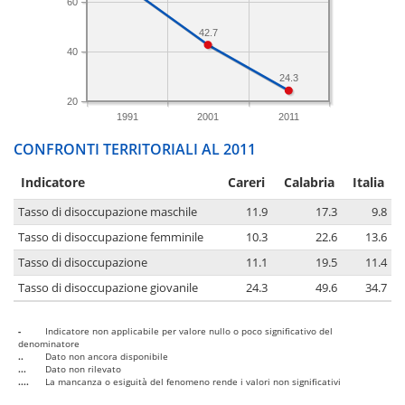
60
42.7
40
24.3
20
1991
2001
2011
CONFRONTI TERRITORIALI AL 2011
Indicatore
Careri
Calabria
Italia
Tasso di disoccupazione maschile
11.9
17.3
9.8
Tasso di disoccupazione femminile
10.3
22.6
13.6
Tasso di disoccupazione
11.1
19.5
11.4
Tasso di disoccupazione giovanile
24.3
49.6
34.7
-
Indicatore non applicabile per valore nullo o poco significativo del
denominatore
..
Dato non ancora disponibile
...
Dato non rilevato
....
La mancanza o esiguità del fenomeno rende i valori non significativi