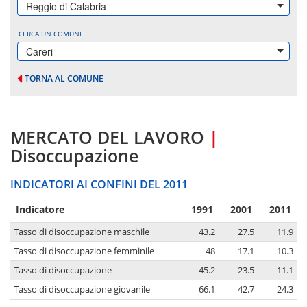
Reggio di Calabria
CERCA UN COMUNE
Careri
TORNA AL COMUNE
MERCATO DEL LAVORO
|
Disoccupazione
INDICATORI AI CONFINI DEL 2011
Indicatore
1991
2001
2011
Tasso di disoccupazione maschile
43.2
27.5
11.9
Tasso di disoccupazione femminile
48
17.1
10.3
Tasso di disoccupazione
45.2
23.5
11.1
Tasso di disoccupazione giovanile
66.1
42.7
24.3