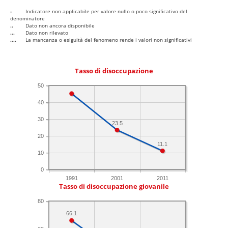
-
Indicatore non applicabile per valore nullo o poco significativo del
denominatore
..
Dato non ancora disponibile
...
Dato non rilevato
....
La mancanza o esiguità del fenomeno rende i valori non significativi
Tasso di disoccupazione
50
40
30
23.5
20
11.1
10
0
1991
2001
2011
Tasso di disoccupazione giovanile
80
66.1