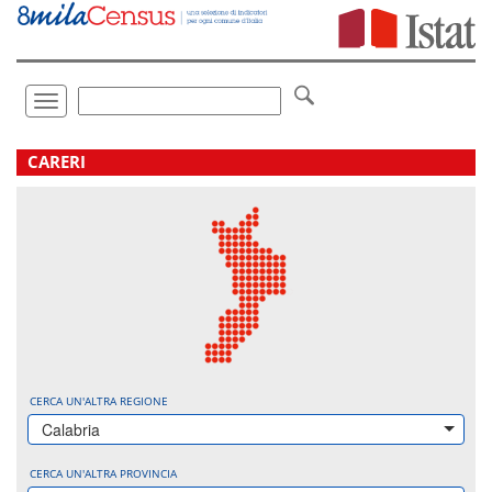
Vai
direttamente
a:
Contenuto
Ricerca
Toggle
navigation
.
CARERI
CERCA UN'ALTRA REGIONE
Calabria
CERCA UN'ALTRA PROVINCIA