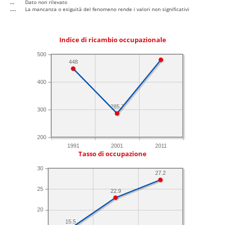
...
Dato non rilevato
....
La mancanza o esiguità del fenomeno rende i valori non significativi
Indice di ricambio occupazionale
500
448
400
285.7
300
200
1991
2001
2011
Tasso di occupazione
30
27.2
25
22.9
20
15.5