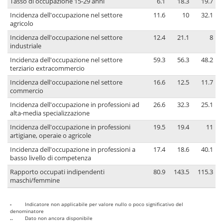
Tasso di occupazione 15-29 anni
6.1
18.3
19.7
Incidenza dell'occupazione nel settore
11.6
10
32.1
agricolo
Incidenza dell'occupazione nel settore
12.4
21.1
8
industriale
Incidenza dell'occupazione nel settore
59.3
56.3
48.2
terziario extracommercio
Incidenza dell'occupazione nel settore
16.6
12.5
11.7
commercio
Incidenza dell'occupazione in professioni ad
26.6
32.3
25.1
alta-media specializzazione
Incidenza dell'occupazione in professioni
19.5
19.4
11
artigiane, operaie o agricole
Incidenza dell'occupazione in professioni a
17.4
18.6
40.1
basso livello di competenza
Rapporto occupati indipendenti
80.9
143.5
115.3
maschi/femmine
-
Indicatore non applicabile per valore nullo o poco significativo del
denominatore
..
Dato non ancora disponibile