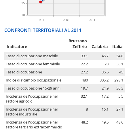
15
10
1991
2001
2011
CONFRONTI TERRITORIALI AL 2011
Bruzzano
Indicatore
Zeffirio
Calabria
Italia
Tasso di occupazione maschile
33.1
45.7
54.8
Tasso di occupazione femminile
22.2
28
36.1
Tasso di occupazione
27.2
36.6
45
Indice di ricambio occupazionale
480
305.2
298.1
Tasso di occupazione 15-29 anni
19.7
24.9
36.3
Incidenza dell'occupazione nel
32.1
17.2
5.5
settore agricolo
Incidenza dell'occupazione nel
8
16.1
27.1
settore industriale
Incidenza dell'occupazione nel
48.2
49.5
48.6
settore terziario extracommercio