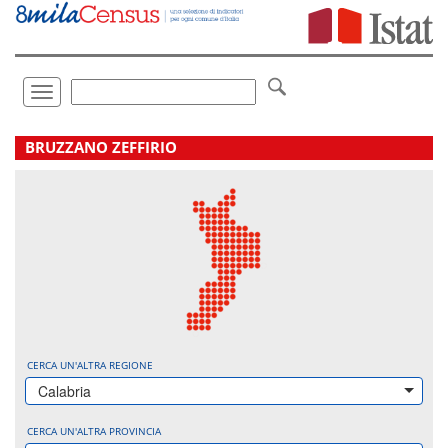
Vai
direttamente
a:
Contenuto
Ricerca
Toggle
navigation
.
BRUZZANO ZEFFIRIO
CERCA UN'ALTRA REGIONE
Calabria
CERCA UN'ALTRA PROVINCIA