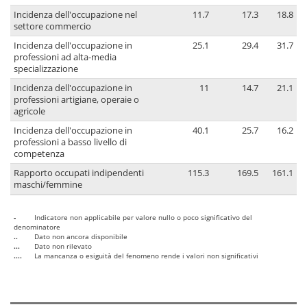
Incidenza dell'occupazione nel
11.7
17.3
18.8
settore commercio
Incidenza dell'occupazione in
25.1
29.4
31.7
professioni ad alta-media
specializzazione
Incidenza dell'occupazione in
11
14.7
21.1
professioni artigiane, operaie o
agricole
Incidenza dell'occupazione in
40.1
25.7
16.2
professioni a basso livello di
competenza
Rapporto occupati indipendenti
115.3
169.5
161.1
maschi/femmine
-
Indicatore non applicabile per valore nullo o poco significativo del
denominatore
..
Dato non ancora disponibile
...
Dato non rilevato
....
La mancanza o esiguità del fenomeno rende i valori non significativi