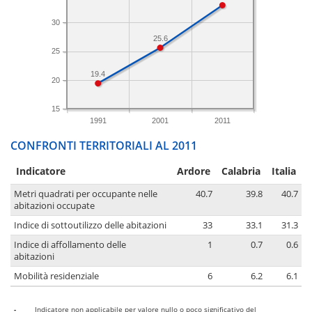
30
25.6
25
19.4
20
15
1991
2001
2011
CONFRONTI TERRITORIALI AL 2011
Indicatore
Ardore
Calabria
Italia
Metri quadrati per occupante nelle
40.7
39.8
40.7
abitazioni occupate
Indice di sottoutilizzo delle abitazioni
33
33.1
31.3
Indice di affollamento delle
1
0.7
0.6
abitazioni
Mobilità residenziale
6
6.2
6.1
-
Indicatore non applicabile per valore nullo o poco significativo del