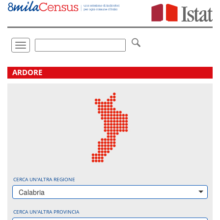
Vai
direttamente
a:
Contenuto
Ricerca
Toggle
navigation
.
ARDORE
CERCA UN'ALTRA REGIONE
Calabria
CERCA UN'ALTRA PROVINCIA