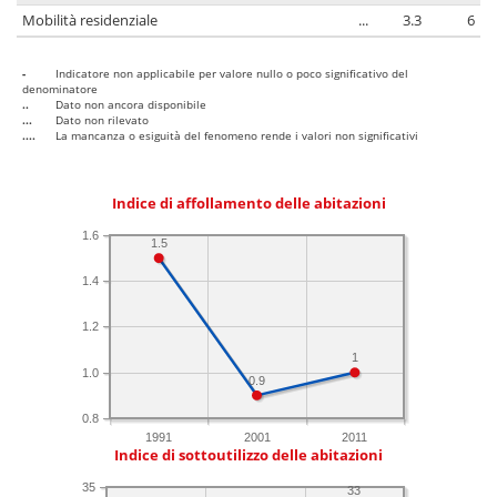
Mobilità residenziale
...
3.3
6
-
Indicatore non applicabile per valore nullo o poco significativo del
denominatore
..
Dato non ancora disponibile
...
Dato non rilevato
....
La mancanza o esiguità del fenomeno rende i valori non significativi
Indice di affollamento delle abitazioni
1.6
1.5
1.4
1.2
1
1.0
0.9
0.8
1991
2001
2011
Indice di sottoutilizzo delle abitazioni
35
33