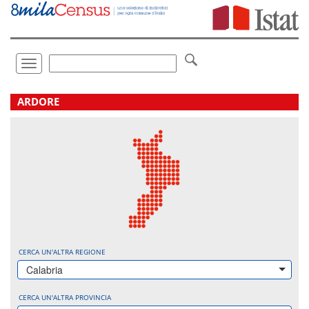
Vai
direttamente
a:
Contenuto
Ricerca
Toggle
navigation
.
ARDORE
CERCA UN'ALTRA REGIONE
Calabria
CERCA UN'ALTRA PROVINCIA