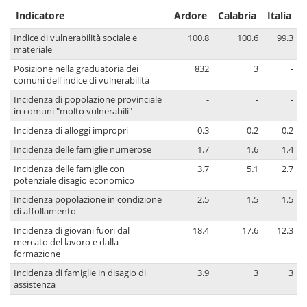
Indicatore
Ardore
Calabria
Italia
Indice di vulnerabilità sociale e
100.8
100.6
99.3
materiale
Posizione nella graduatoria dei
832
3
-
comuni dell'indice di vulnerabilità
Incidenza di popolazione provinciale
-
-
-
in comuni "molto vulnerabili"
Incidenza di alloggi impropri
0.3
0.2
0.2
Incidenza delle famiglie numerose
1.7
1.6
1.4
Incidenza delle famiglie con
3.7
5.1
2.7
potenziale disagio economico
Incidenza popolazione in condizione
2.5
1.5
1.5
di affollamento
Incidenza di giovani fuori dal
18.4
17.6
12.3
mercato del lavoro e dalla
formazione
Incidenza di famiglie in disagio di
3.9
3
3
assistenza