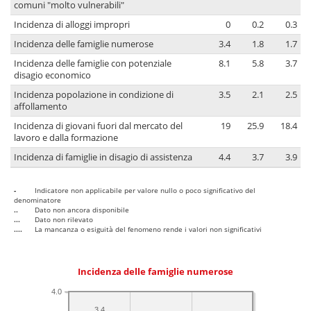
comuni "molto vulnerabili"
Incidenza di alloggi impropri
0
0.2
0.3
Incidenza delle famiglie numerose
3.4
1.8
1.7
Incidenza delle famiglie con potenziale
8.1
5.8
3.7
disagio economico
Incidenza popolazione in condizione di
3.5
2.1
2.5
affollamento
Incidenza di giovani fuori dal mercato del
19
25.9
18.4
lavoro e dalla formazione
Incidenza di famiglie in disagio di assistenza
4.4
3.7
3.9
-
Indicatore non applicabile per valore nullo o poco significativo del
denominatore
..
Dato non ancora disponibile
...
Dato non rilevato
....
La mancanza o esiguità del fenomeno rende i valori non significativi
Incidenza delle famiglie numerose
4.0
3.4