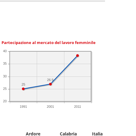
Partecipazione al mercato del lavoro femminile
40
35
30
26.9
25
25
20
1991
2001
2011
Ardore
Calabria
Italia