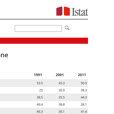
one
1991
2001
2011
53.5
45.3
50.9
25
26.9
38.3
38.5
35.5
44.3
49.4
38.8
28.1
86.3
30.1
41.4