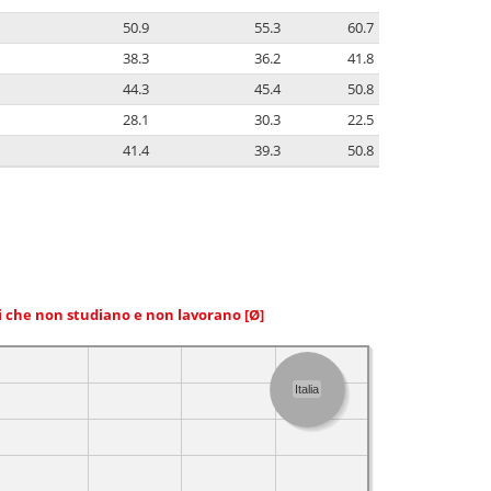
50.9
55.3
60.7
38.3
36.2
41.8
44.3
45.4
50.8
28.1
30.3
22.5
41.4
39.3
50.8
ni che non studiano e non lavorano
[Ø]
Italia