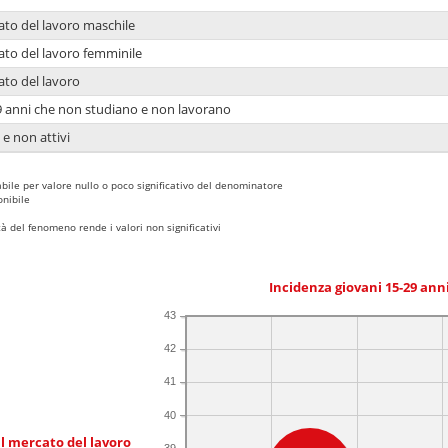
ato del lavoro maschile
ato del lavoro femminile
ato del lavoro
9 anni che non studiano e non lavorano
 e non attivi
bile per valore nullo o poco significativo del denominatore
nibile
 del fenomeno rende i valori non significativi
Incidenza giovani 15-29 an
43
42
41
40
l mercato del lavoro
39