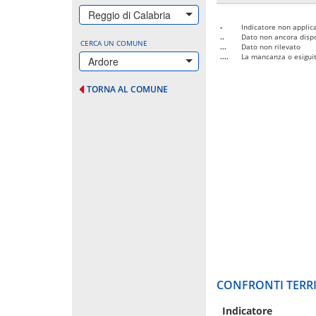
Reggio di Calabria
-
Indicatore non applica
..
Dato non ancora dispo
CERCA UN COMUNE
...
Dato non rilevato
....
La mancanza o esiguità
Ardore
TORNA AL COMUNE
CONFRONTI TERRI
Indicatore