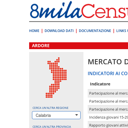
Vai
direttamente
a:
Contenuto
Ricerca
HOME
DOWNLOAD DATI
DOCUMENTAZIONE
LINKS 
.
ARDORE
MERCATO 
INDICATORI AI CO
Indicatore
Partecipazione al merc
Partecipazione al merc
CERCA UN'ALTRA REGIONE
Partecipazione al merc
Calabria
Incidenza giovani 15-2
Rapporto giovani attivi
CERCA UN'ALTRA PROVINCIA