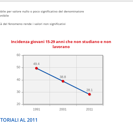
bile per valore nullo o poco significativo del denominatore
nibile
 del fenomeno rende i valori non significativi
Incidenza giovani 15-29 anni che non studiano e non
lavorano
60
49.4
50
38.8
40
28.1
30
20
1991
2001
2011
TORIALI AL 2011