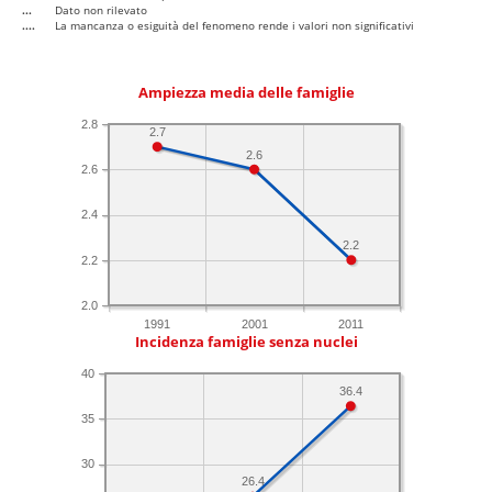
...
Dato non rilevato
....
La mancanza o esiguità del fenomeno rende i valori non significativi
Ampiezza media delle famiglie
2.8
2.7
2.6
2.6
2.4
2.2
2.2
2.0
1991
2001
2011
Incidenza famiglie senza nuclei
40
36.4
35
30
26.4