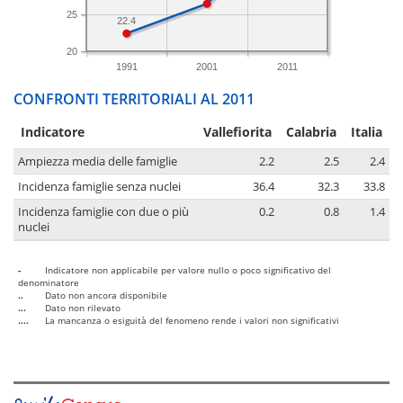
25
22.4
20
1991
2001
2011
CONFRONTI TERRITORIALI AL 2011
Indicatore
Vallefiorita
Calabria
Italia
Ampiezza media delle famiglie
2.2
2.5
2.4
Incidenza famiglie senza nuclei
36.4
32.3
33.8
Incidenza famiglie con due o più
0.2
0.8
1.4
nuclei
-
Indicatore non applicabile per valore nullo o poco significativo del
denominatore
..
Dato non ancora disponibile
...
Dato non rilevato
....
La mancanza o esiguità del fenomeno rende i valori non significativi