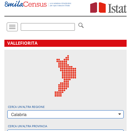
Vai
direttamente
a:
Contenuto
Ricerca
Toggle
navigation
.
VALLEFIORITA
CERCA UN'ALTRA REGIONE
Calabria
CERCA UN'ALTRA PROVINCIA