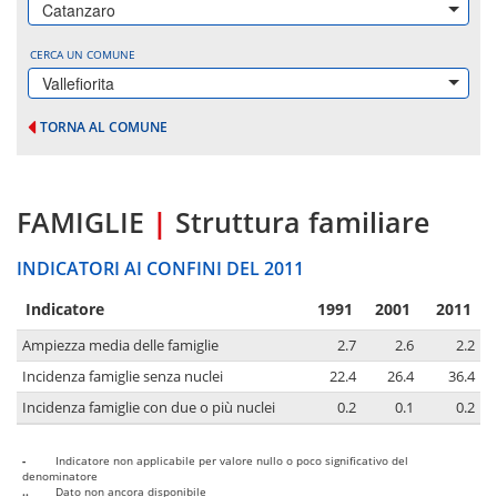
Catanzaro
CERCA UN COMUNE
Vallefiorita
TORNA AL COMUNE
FAMIGLIE
|
Struttura familiare
INDICATORI AI CONFINI DEL 2011
Indicatore
1991
2001
2011
Ampiezza media delle famiglie
2.7
2.6
2.2
Incidenza famiglie senza nuclei
22.4
26.4
36.4
Incidenza famiglie con due o più nuclei
0.2
0.1
0.2
-
Indicatore non applicabile per valore nullo o poco significativo del
denominatore
..
Dato non ancora disponibile