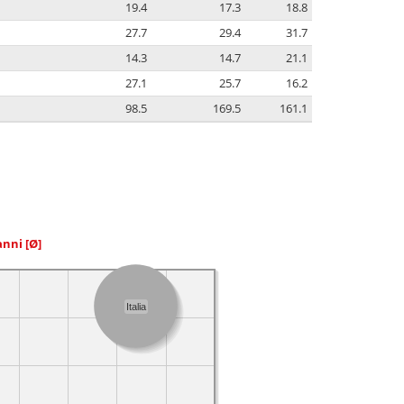
19.4
17.3
18.8
27.7
29.4
31.7
14.3
14.7
21.1
27.1
25.7
16.2
98.5
169.5
161.1
 anni
[Ø]
Italia