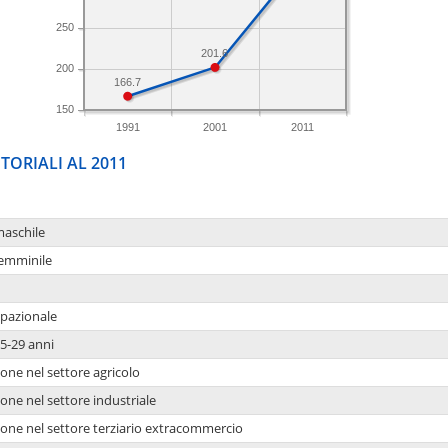
250
201.6
200
166.7
150
1991
2001
2011
TORIALI AL 2011
maschile
femminile
upazionale
5-29 anni
one nel settore agricolo
one nel settore industriale
ione nel settore terziario extracommercio