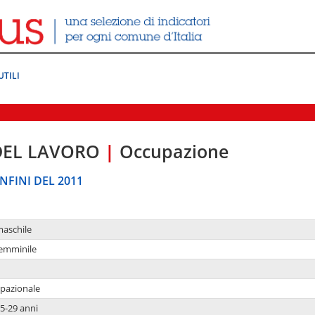
UTILI
DEL LAVORO
|
Occupazione
NFINI DEL 2011
maschile
femminile
upazionale
5-29 anni