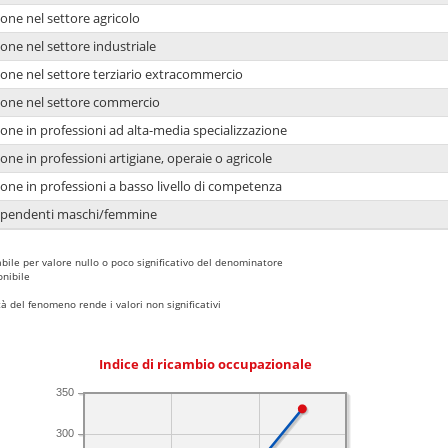
one nel settore agricolo
one nel settore industriale
ione nel settore terziario extracommercio
ione nel settore commercio
one in professioni ad alta-media specializzazione
one in professioni artigiane, operaie o agricole
one in professioni a basso livello di competenza
dipendenti maschi/femmine
bile per valore nullo o poco significativo del denominatore
nibile
 del fenomeno rende i valori non significativi
Indice di ricambio occupazionale
350
300