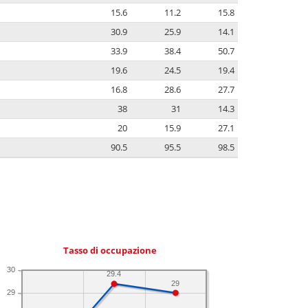
15.6
11.2
15.8
30.9
25.9
14.1
33.9
38.4
50.7
19.6
24.5
19.4
16.8
28.6
27.7
38
31
14.3
20
15.9
27.1
90.5
95.5
98.5
Tasso di occupazione
30
29.4
29
29