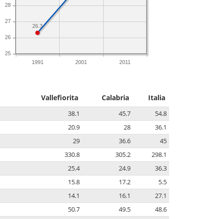
28
27
26.3
26
25
1991
2001
2011
Vallefiorita
Calabria
Italia
38.1
45.7
54.8
20.9
28
36.1
29
36.6
45
330.8
305.2
298.1
25.4
24.9
36.3
15.8
17.2
5.5
14.1
16.1
27.1
50.7
49.5
48.6