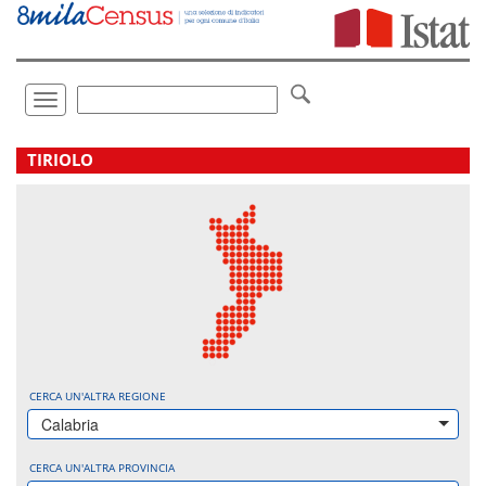
Vai
direttamente
a:
Contenuto
Ricerca
Toggle
navigation
.
TIRIOLO
CERCA UN'ALTRA REGIONE
Calabria
CERCA UN'ALTRA PROVINCIA