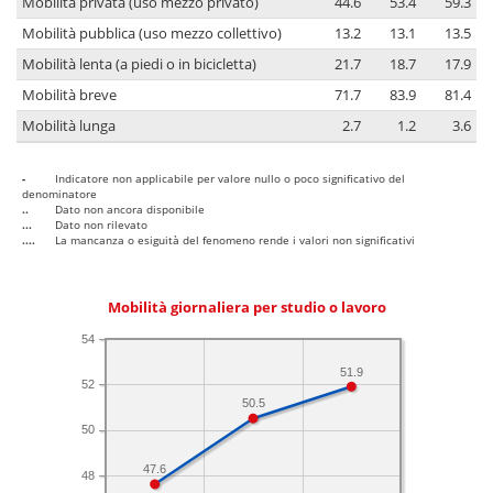
Mobilità privata (uso mezzo privato)
44.6
53.4
59.3
Mobilità pubblica (uso mezzo collettivo)
13.2
13.1
13.5
Mobilità lenta (a piedi o in bicicletta)
21.7
18.7
17.9
Mobilità breve
71.7
83.9
81.4
Mobilità lunga
2.7
1.2
3.6
-
Indicatore non applicabile per valore nullo o poco significativo del
denominatore
..
Dato non ancora disponibile
...
Dato non rilevato
....
La mancanza o esiguità del fenomeno rende i valori non significativi
Mobilità giornaliera per studio o lavoro
54
51.9
52
50.5
50
47.6
48