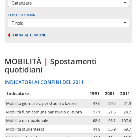
Catanzaro
CERCA UN COMUNE
Tiriolo
TORNA AL COMUNE
MOBILITÀ
|
Spostamenti
quotidiani
INDICATORI AI CONFINI DEL 2011
Indicatore
1991
2001
2011
Mobilità giornaliera per studio o lavoro
47.6
50.5
51.9
Mobilità fuori comune per studio o lavoro
17.1
21.5
24.7
Mobilità occupazionale
68.4
93.1
107.4
Mobilità studentesca
41.9
55.9
69.7