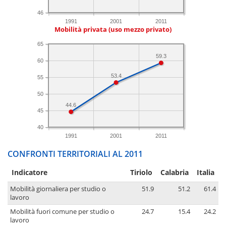
46
1991
2001
2011
Mobilità privata (uso mezzo privato)
65
59.3
60
53.4
55
50
44.6
45
40
1991
2001
2011
CONFRONTI TERRITORIALI AL 2011
Indicatore
Tiriolo
Calabria
Italia
Mobilità giornaliera per studio o
51.9
51.2
61.4
lavoro
Mobilità fuori comune per studio o
24.7
15.4
24.2
lavoro