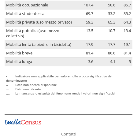
Mobilità occupazionale
107.4
50.6
85.7
Mobilità studentesca
69.7
33.2
35.2
Mobilità privata (uso mezzo privato)
59.3
65.3
64.3
Mobilità pubblica (uso mezzo
13.5
10.7
13.4
collettivo)
Mobilità lenta (a piedi o in bicicletta)
17.9
17.7
19.1
Mobilità breve
81.4
86.6
81.4
Mobilità lunga
3.6
4.1
5
-
Indicatore non applicabile per valore nullo o poco significativo del
denominatore
..
Dato non ancora disponibile
...
Dato non rilevato
....
La mancanza o esiguità del fenomeno rende i valori non significativi
Contatti