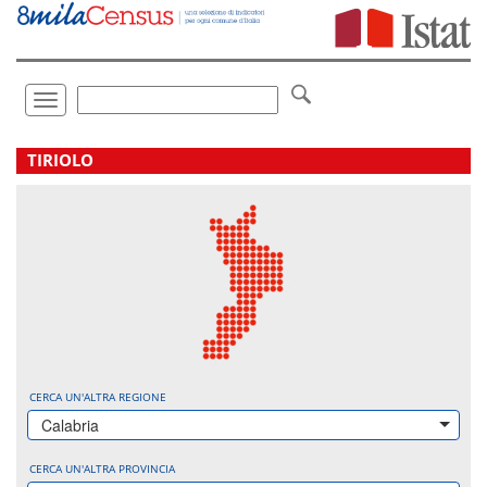
Vai
direttamente
a:
Contenuto
Ricerca
Toggle
navigation
.
TIRIOLO
CERCA UN'ALTRA REGIONE
Calabria
CERCA UN'ALTRA PROVINCIA