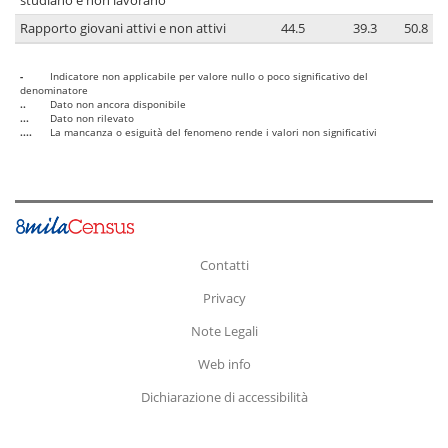
studiano e non lavorano
Rapporto giovani attivi e non attivi
44.5
39.3
50.8
-
Indicatore non applicabile per valore nullo o poco significativo del
denominatore
..
Dato non ancora disponibile
...
Dato non rilevato
....
La mancanza o esiguità del fenomeno rende i valori non significativi
Contatti
Privacy
Note Legali
Web info
Dichiarazione di accessibilità