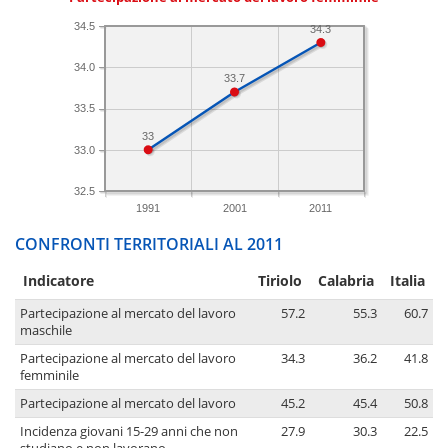
34.5
34.3
34.0
33.7
33.5
33
33.0
32.5
1991
2001
2011
CONFRONTI TERRITORIALI AL 2011
Indicatore
Tiriolo
Calabria
Italia
Partecipazione al mercato del lavoro
57.2
55.3
60.7
maschile
Partecipazione al mercato del lavoro
34.3
36.2
41.8
femminile
Partecipazione al mercato del lavoro
45.2
45.4
50.8
Incidenza giovani 15-29 anni che non
27.9
30.3
22.5