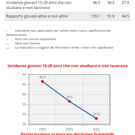
Incidenza giovani 15-29 anni che non
46.5
36.5
27.9
studiano e non lavorano
Rapporto giovani attivi e non attivi
135.1
51.9
44.5
-
Indicatore non applicabile per valore nullo o poco significativo del
denominatore
..
Dato non ancora disponibile
...
Dato non rilevato
....
La mancanza o esiguità del fenomeno rende i valori non significativi
Incidenza giovani 15-29 anni che non studiano e non lavorano
50
46.5
45
40
36.5
35
30
27.9
25
1991
2001
2011
Partecipazione al mercato del lavoro femminile