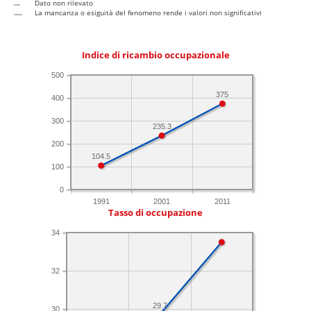
...
Dato non rilevato
....
La mancanza o esiguità del fenomeno rende i valori non significativi
Indice di ricambio occupazionale
500
375
400
300
235.3
200
104.5
100
0
1991
2001
2011
Tasso di occupazione
34
32
29.7
30