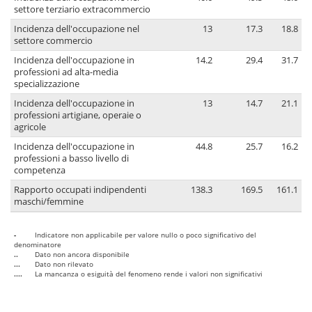
settore terziario extracommercio
Incidenza dell'occupazione nel
13
17.3
18.8
settore commercio
Incidenza dell'occupazione in
14.2
29.4
31.7
professioni ad alta-media
specializzazione
Incidenza dell'occupazione in
13
14.7
21.1
professioni artigiane, operaie o
agricole
Incidenza dell'occupazione in
44.8
25.7
16.2
professioni a basso livello di
competenza
Rapporto occupati indipendenti
138.3
169.5
161.1
maschi/femmine
-
Indicatore non applicabile per valore nullo o poco significativo del
denominatore
..
Dato non ancora disponibile
...
Dato non rilevato
....
La mancanza o esiguità del fenomeno rende i valori non significativi