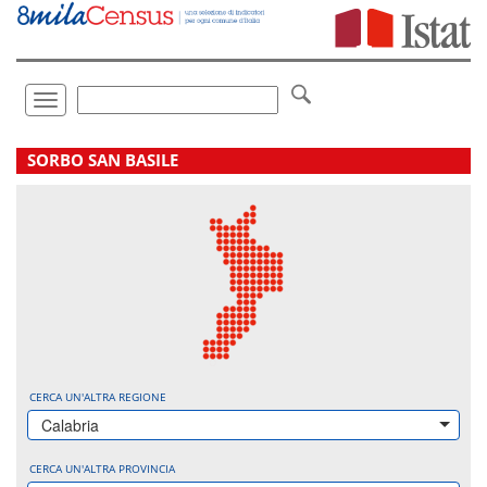
Vai
direttamente
a:
Contenuto
Ricerca
Toggle
navigation
.
SORBO SAN BASILE
CERCA UN'ALTRA REGIONE
Calabria
CERCA UN'ALTRA PROVINCIA