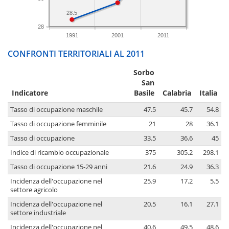
28.5
28
1991
2001
2011
CONFRONTI TERRITORIALI AL 2011
Sorbo
San
Indicatore
Basile
Calabria
Italia
Tasso di occupazione maschile
47.5
45.7
54.8
Tasso di occupazione femminile
21
28
36.1
Tasso di occupazione
33.5
36.6
45
Indice di ricambio occupazionale
375
305.2
298.1
Tasso di occupazione 15-29 anni
21.6
24.9
36.3
Incidenza dell'occupazione nel
25.9
17.2
5.5
settore agricolo
Incidenza dell'occupazione nel
20.5
16.1
27.1
settore industriale
Incidenza dell'occupazione nel
40.6
49.5
48.6