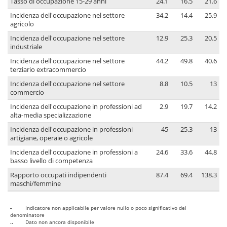
Tasso di occupazione 15-29 anni
24.1
16.5
21.6
Incidenza dell'occupazione nel settore
34.2
14.4
25.9
agricolo
Incidenza dell'occupazione nel settore
12.9
25.3
20.5
industriale
Incidenza dell'occupazione nel settore
44.2
49.8
40.6
terziario extracommercio
Incidenza dell'occupazione nel settore
8.8
10.5
13
commercio
Incidenza dell'occupazione in professioni ad
2.9
19.7
14.2
alta-media specializzazione
Incidenza dell'occupazione in professioni
45
25.3
13
artigiane, operaie o agricole
Incidenza dell'occupazione in professioni a
24.6
33.6
44.8
basso livello di competenza
Rapporto occupati indipendenti
87.4
69.4
138.3
maschi/femmine
-
Indicatore non applicabile per valore nullo o poco significativo del
denominatore
..
Dato non ancora disponibile