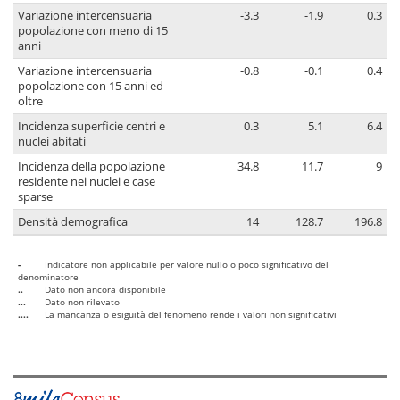
Variazione intercensuaria
-3.3
-1.9
0.3
popolazione con meno di 15
anni
Variazione intercensuaria
-0.8
-0.1
0.4
popolazione con 15 anni ed
oltre
Incidenza superficie centri e
0.3
5.1
6.4
nuclei abitati
Incidenza della popolazione
34.8
11.7
9
residente nei nuclei e case
sparse
Densità demografica
14
128.7
196.8
-
Indicatore non applicabile per valore nullo o poco significativo del
denominatore
..
Dato non ancora disponibile
...
Dato non rilevato
....
La mancanza o esiguità del fenomeno rende i valori non significativi