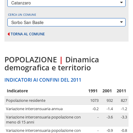
Catanzaro
CERCA UN COMUNE
Sorbo San Basile
TORNA AL COMUNE
POPOLAZIONE
|
Dinamica
demografica e territorio
INDICATORI AI CONFINI DEL 2011
Indicatore
1991
2001
2011
Popolazione residente
1073
932
827
Variazione intercensuaria annua
-0.2
-1.4
-1.2
Variazione intercensuaria popolazione con
-
-3.6
-3.3
meno di 15 anni
Variazione intercensuaria popolazione con
-
-0.9
-0.8