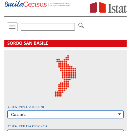
Vai
direttamente
a:
Contenuto
Ricerca
Toggle
navigation
.
SORBO SAN BASILE
CERCA UN'ALTRA REGIONE
Calabria
CERCA UN'ALTRA PROVINCIA