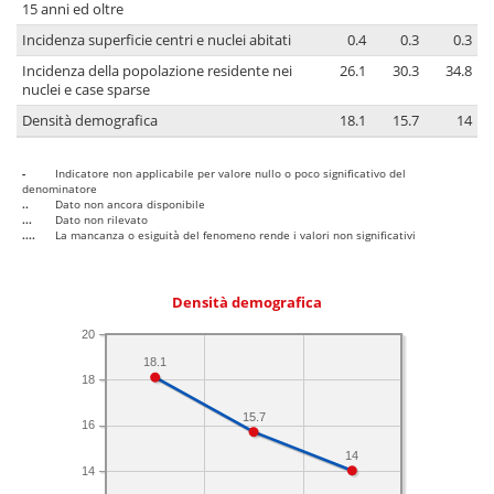
15 anni ed oltre
Incidenza superficie centri e nuclei abitati
0.4
0.3
0.3
Incidenza della popolazione residente nei
26.1
30.3
34.8
nuclei e case sparse
Densità demografica
18.1
15.7
14
-
Indicatore non applicabile per valore nullo o poco significativo del
denominatore
..
Dato non ancora disponibile
...
Dato non rilevato
....
La mancanza o esiguità del fenomeno rende i valori non significativi
Densità demografica
20
18.1
18
15.7
16
14
14