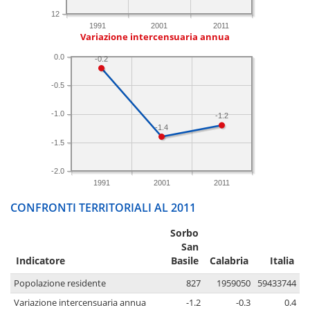
12
1991
2001
2011
Variazione intercensuaria annua
0.0
-0.2
-0.5
-1.0
-1.2
-1.4
-1.5
-2.0
1991
2001
2011
CONFRONTI TERRITORIALI AL 2011
Sorbo
San
Indicatore
Basile
Calabria
Italia
Popolazione residente
827
1959050
59433744
Variazione intercensuaria annua
-1.2
-0.3
0.4